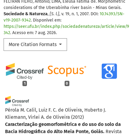
FELTRAN FILHO, Antonio; LIMA, Eleusa Fátima de. Morphometric
considerations of the Uberabinha river basin - Minas Gerais.
Sociedade & Natureza
,
[S. l.]
, v. 19, n. 1, 2007. DOI:
10.14393/SN-
v19-2007-9342
. Disponível em:
https://seer.ufu.br/index.php/sociedadenatureza/article/view/9
342
. Acesso em: 7 aug. 2026.
More Citation Formats
1
0
Pérola M. Calil, Luiz F. C. de Oliveira, Huberto J.
Kliemann, Virlei A. de Oliveira
(2012)
Caracterização geomorfométrica e do uso do solo da
Bacia Hidrográfica do Alto Meia Ponte, Goiás.
Revista