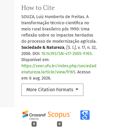
How to Cite
SOUZA, Luiz Humberto de Freitas. A
transformação técnico-científica no
meio rural brasileiro pós 1990: Uma
reflexão sobre os impactos herdados
do processo de modernização agrícola.
Sociedade & Natureza
,
[S. l.]
, v. 17, n. 32,
2006. DOI:
10.14393/SN-v17-2005-9165
.
Disponível em:
https://seer.ufu.br/index.php/sociedad
enatureza/article/view/9165
. Acesso
em: 6 aug. 2026.
More Citation Formats
0
0