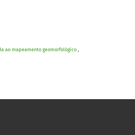
icada ao mapeamento geomorfológico
,