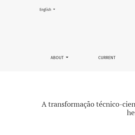
Change the language. The current language is:
English
A transformação técnico-científica no meio r
ABOUT
CURRENT
A transformação técnico-cient
he