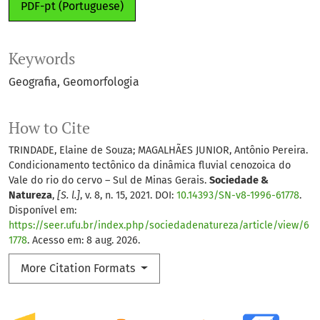
PDF-pt (Portuguese)
Keywords
Geografia
Geomorfologia
How to Cite
TRINDADE, Elaine de Souza; MAGALHÃES JUNIOR, Antônio Pereira.
Condicionamento tectônico da dinâmica fluvial cenozoica do
Vale do rio do cervo – Sul de Minas Gerais.
Sociedade &
Natureza
,
[S. l.]
, v. 8, n. 15, 2021. DOI:
10.14393/SN-v8-1996-61778
.
Disponível em:
https://seer.ufu.br/index.php/sociedadenatureza/article/view/6
1778
. Acesso em: 8 aug. 2026.
More Citation Formats