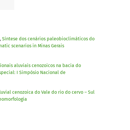
,
Síntese dos cenários paleobioclimáticos do
atic scenarios in Minas Gerais
ionais aluviais cenozoicos na bacia do
special: I Simpósio Nacional de
vial cenozoica do Vale do rio do cervo – Sul
Geomorfologia