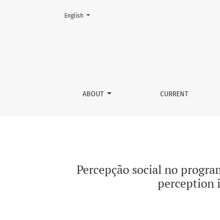
Change the language. The current language is:
English
Percepção social no programa de restauração 
ABOUT
CURRENT
Percepção social no progra
perception 