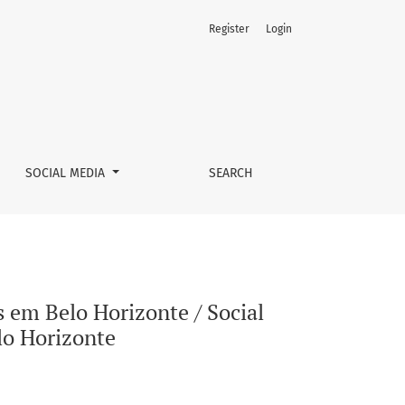
Register
Login
on in a urban stream restoration project in Belo Horizonte
SOCIAL MEDIA
SEARCH
 em Belo Horizonte / Social
lo Horizonte