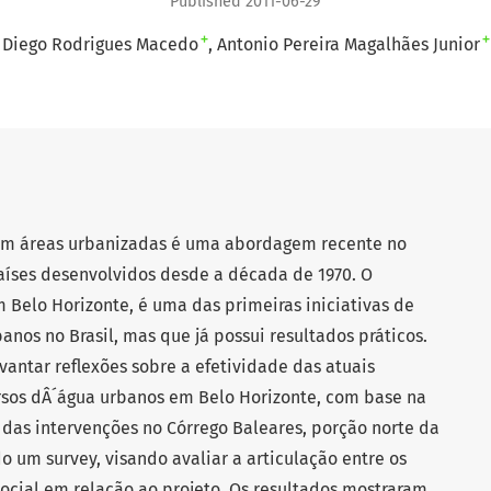
Published 2011-06-29
+
+
Diego Rodrigues Macedo
Antonio Pereira Magalhães Junior
 em áreas urbanizadas é uma abordagem recente no
aíses desenvolvidos desde a década de 1970. O
 Belo Horizonte, é uma das primeiras iniciativas de
anos no Brasil, mas que já possui resultados práticos.
vantar reflexões sobre a efetividade das atuais
ursos dÂ´água urbanos em Belo Horizonte, com base na
 das intervenções no Córrego Baleares, porção norte da
do um survey, visando avaliar a articulação entre os
 social em relação ao projeto. Os resultados mostraram