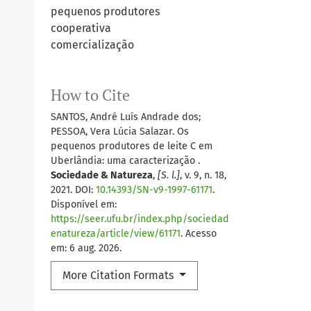
pequenos produtores
cooperativa
comercialização
How to Cite
SANTOS, André Luís Andrade dos;
PESSOA, Vera Lúcia Salazar. Os
pequenos produtores de leite C em
Uberlândia: uma caracterização .
Sociedade & Natureza
,
[S. l.]
, v. 9, n. 18,
2021. DOI:
10.14393/SN-v9-1997-61171
.
Disponível em:
https://seer.ufu.br/index.php/sociedad
enatureza/article/view/61171
. Acesso
em: 6 aug. 2026.
More Citation Formats