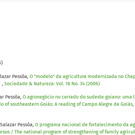
s)
alazar Pessôa,
O "modelo" da agricultura modernizada no Chap
i
,
Sociedade & Natureza: Vol. 18 No. 34 (2006)
zar Pessôa,
O agronegócio no cerrado do sudeste goiano: uma l
ado of southeastern Goiás: A reading of Campo Alegre de Goiás
 Salazar Pessôa,
O programa nacional de fortalecimento da agr
ursos / The national program of strengthening of family agricul