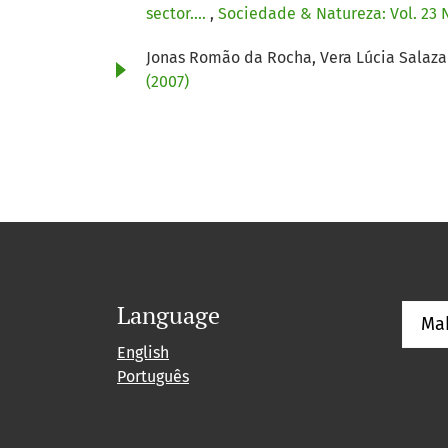
sector....
,
Sociedade & Natureza: Vol. 23 N
Jonas Romão da Rocha, Vera Lúcia Salaza
(2007)
Language
Ma
English
Português