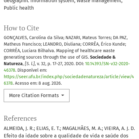
Geographic information system
Waste management
Public health
How to Cite
GONÇALVES, Carolina da Silva; NAZARI, Mateus Torres; DA PAZ,
Matheus Francisco; LEANDRO, Diuliana; CORRÊA, Érico Kunde;
CORRÊA, Luciara Bilhalva. Mapping of healthcare waste
generating sources through the use of GIS.
Sociedade &
Natureza
,
[S. l.]
, v. 32, p. 17–27, 2020. DOI:
10.14393/SN-v32-2020-
46378
. Disponível em:
https://seer.ufu.br/index.php/sociedadenatureza/article/view/4
6378
. Acesso em: 8 aug. 2026.
More Citation Formats
References
ALMEIDA, J. R.; ELIAS, E. T.; MAGALHÃES, M. A.; VIEIRA, A. J. D.
Efeito da idade sobre a qualidade de vida e saúde dos