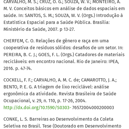
CARVALHO, M. S.; CRUZ, O. G.; SOUZA, W. V.; MONTEIRO, A.
M. V. Conceitos básicos em análise de dados espaciais em
saúde. In: SANTOS, S. M.; SOUZA, W. V. (Orgs.) Introdução à
Estatística Espacial para a Saúde Pública. Brasília:
Ministério da Saúde, 2007. p 13-27.
CHERFEM, C. O. Relações de gênero e raça em uma
cooperativa de resíduos sólidos: desafios de um setor. In:
PEREIRA, B. C. J.; GOES, F. L. (Orgs.) Catadores de materiais
recicláveis: em encontro nacional. Rio de Janeiro: IPEA,
2016. p. 47-74.
COCKELL, F. F.; CARVALHO, A. M. C. de; CAMAROTTO, J. A.;
BENTO, P. E. G. A triagem de lixo reciclável: análise
ergonômica da atividade. Revista Brasileira de Saúde
Ocupacional, v. 29, n. 110, p. 17-26, 2004.
http://dx.doi.org/10.1590/S0303-
76572004000200003
CONKE, L. S. Barreiras ao Desenvolvimento da Coleta
Seletiva no Brasil. Tese (Doutorado em Desenvolvimento