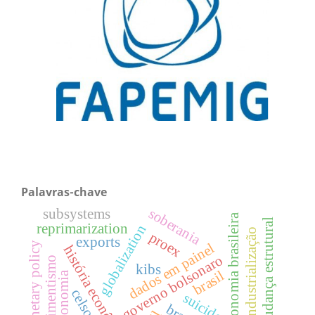
Palavras-chave
soberania
subsystems
economia brasileira
mudança estrutural
reprimarization
globalization
desindustrialização
proex
exports
monetary policy
dados em painel
história econômica
governo bolsonaro
kibs
brasil
suicide