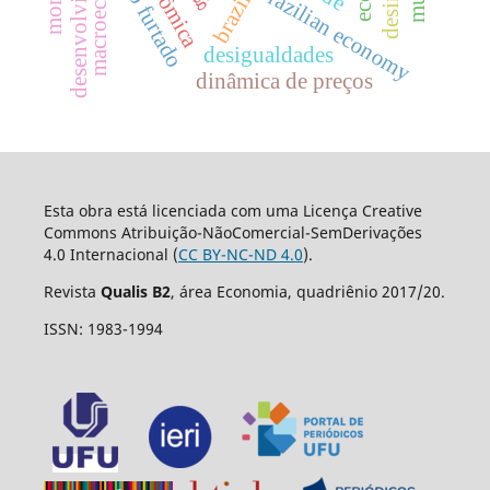
desenvolvimentismo
macroeconomia
celso furtado
brazilian economy
brazil
desigualdades
dinâmica de preços
Esta obra está licenciada com uma Licença Creative
Commons Atribuição-NãoComercial-SemDerivações
4.0 Internacional (
CC BY-NC-ND 4.0
).
Revista
Qualis B2
, área Economia, quadriênio 2017/20.
ISSN: 1983-1994