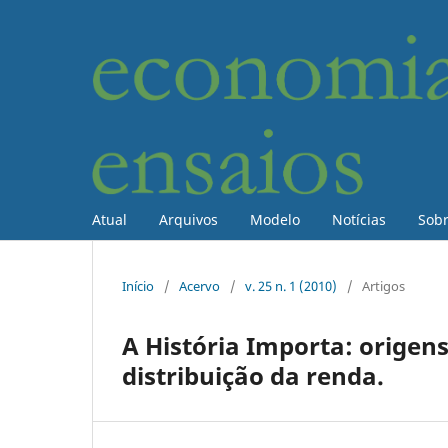
Atual
Arquivos
Modelo
Notícias
Sob
Início
/
Acervo
/
v. 25 n. 1 (2010)
/
Artigos
A História Importa: origen
distribuição da renda.