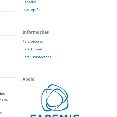
Español
Português
Informações
Para Leitores
Para Autores
Para Bibliotecários
Apoio
ados
os de
m
de