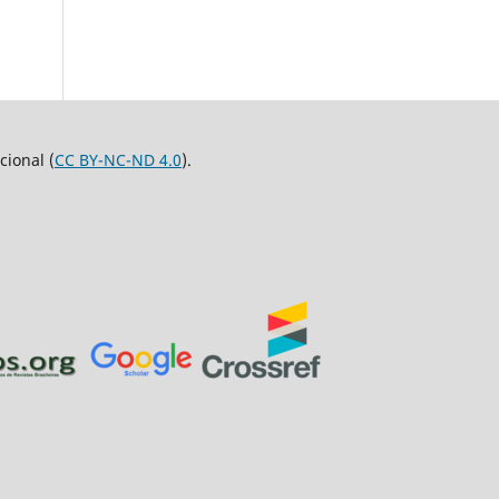
ional (
CC BY-NC-ND 4.0
).