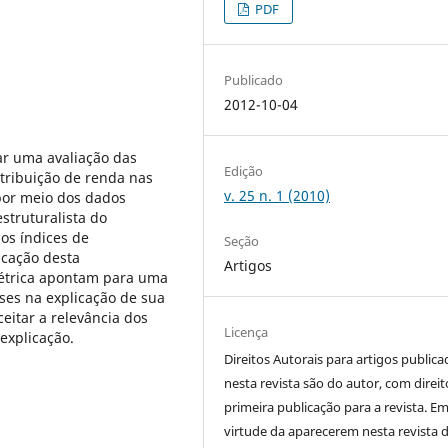
PDF
Publicado
2012-10-04
ar uma avaliação das
Edição
tribuição de renda nas
v. 25 n. 1 (2010)
por meio dos dados
struturalista do
os índices de
Seção
icação desta
Artigos
métrica apontam para uma
ses na explicação de sua
itar a relevância dos
Licença
explicação.
Direitos Autorais para artigos public
nesta revista são do autor, com direit
primeira publicação para a revista. E
virtude da aparecerem nesta revista 