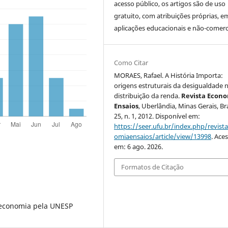
acesso público, os artigos são de uso
gratuito, com atribuições próprias, e
aplicações educacionais e não-comerci
Como Citar
MORAES, Rafael. A História Importa:
origens estruturais da desigualdade 
distribuição da renda.
Revista Econ
Ensaios
, Uberlândia, Minas Gerais, Bras
25, n. 1, 2012. Disponível em:
https://seer.ufu.br/index.php/revist
omiaensaios/article/view/13998
. Ace
em: 6 ago. 2026.
Formatos de Citação
economia pela UNESP