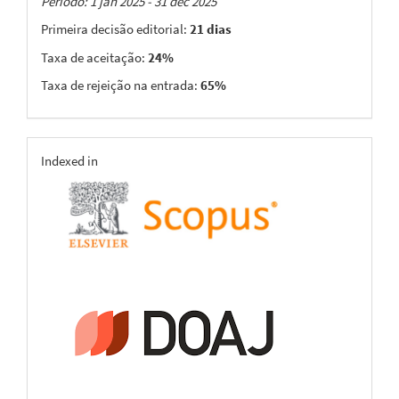
Taxas
Período: 1 jan 2025 - 31 dec 2025
Primeira decisão editorial:
21 dias
Taxa de aceitação:
24%
Taxa de rejeição na entrada:
65%
indexing
Indexed in