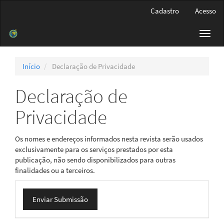
Navegação
Cadastro
Acesso
Principal
Conteúdo
Toggl
principal
navig
Barra
Lateral
Início
Declaração de Privacidade
Declaração de
Privacidade
Os nomes e endereços informados nesta revista serão usados
exclusivamente para os serviços prestados por esta
publicação, não sendo disponibilizados para outras
finalidades ou a terceiros.
Enviar
Enviar Submissão
Submissão