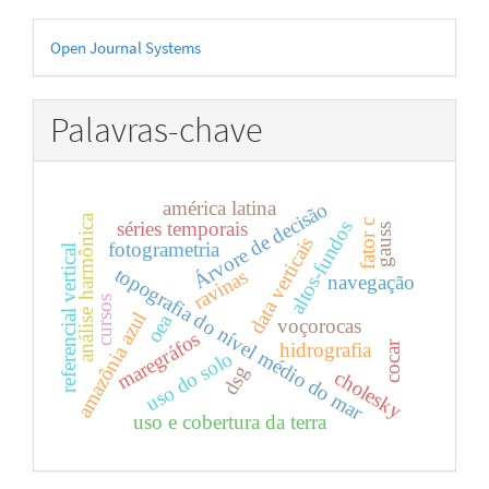
Desenvolvido
Open Journal Systems
por
Palavras-chave
américa latina
Árvore de decisão
análise harmônica
altos-fundos
séries temporais
fator c
gauss
data verticais
fotogrametria
referencial vertical
topografia do nível médio do mar
ravinas
navegação
cursos
amazônia azul
oea
voçorocas
maregráfos
hidrografia
cocar
uso do solo
dsg
cholesky
uso e cobertura da terra