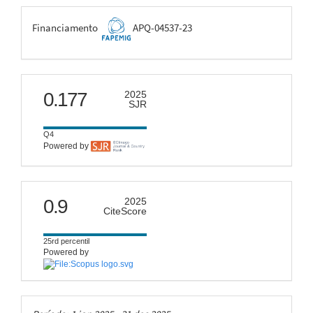
FAPEMIG
Financiamento
APQ-04537-23
scimago
0.177
2025
SJR
Q4
Powered by
citescore
0.9
2025
CiteScore
25rd percentil
Powered by