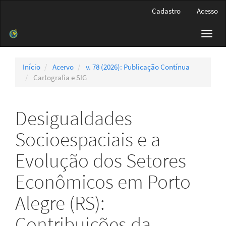
Navegação
Cadastro
Acesso
Principal
Conteúdo
Toggl
principal
navig
Barra
Lateral
Início
Acervo
v. 78 (2026): Publicação Contínua
Cartografia e SIG
Desigualdades
Socioespaciais e a
Evolução dos Setores
Econômicos em Porto
Alegre (RS):
Contribuições da