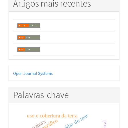
Artigos mais recentes
Desenvolvido
Open Journal Systems
por
Palavras-chave
uso e cobertura da terra
guanabara