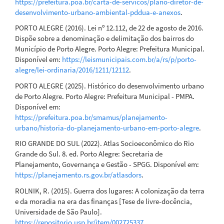
https://prefeitura.poa.br/carta-de-servicos/plano-diretor-de-
desenvolvimento-urbano-ambiental-pddua-e-anexos
.
PORTO ALEGRE (2016). Lei nº 12.112, de 22 de agosto de 2016.
Dispõe sobre a denominação e delimitação dos bairros do
Município de Porto Alegre. Porto Alegre: Prefeitura Municipal.
Disponível em:
https://leismunicipais.com.br/a/rs/p/porto-
alegre/lei-ordinaria/2016/1211/12112
.
PORTO ALEGRE (2025). Histórico do desenvolvimento urbano
de Porto Alegre. Porto Alegre: Prefeitura Municipal - PMPA.
Disponível em:
https://prefeitura.poa.br/smamus/planejamento-
urbano/historia-do-planejamento-urbano-em-porto-alegre
.
RIO GRANDE DO SUL (2022). Atlas Socioeconômico do Rio
Grande do Sul. 8. ed. Porto Alegre: Secretaria de
Planejamento, Governança e Gestão - SPGG. Disponível em:
https://planejamento.rs.gov.br/atlasdors
.
ROLNIK, R. (2015). Guerra dos lugares: A colonização da terra
e da moradia na era das finanças [Tese de livre-docência,
Universidade de São Paulo].
https://repositorio.usp.br/item/002725337
.