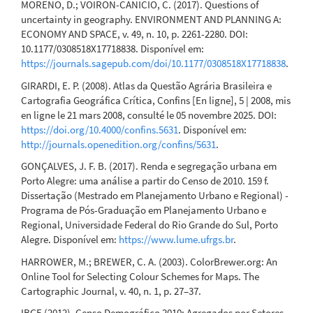
MORENO, D.; VOIRON-CANICIO, C. (2017). Questions of
uncertainty in geography. ENVIRONMENT AND PLANNING A:
ECONOMY AND SPACE, v. 49, n. 10, p. 2261-2280. DOI:
10.1177/0308518X17718838. Disponível em:
https://journals.sagepub.com/doi/10.1177/0308518X17718838
.
GIRARDI, E. P. (2008). Atlas da Questão Agrária Brasileira e
Cartografia Geográfica Crítica, Confins [En ligne], 5 | 2008, mis
en ligne le 21 mars 2008, consulté le 05 novembre 2025. DOI:
https://doi.org/10.4000/confins.5631
. Disponível em:
http://journals.openedition.org/confins/5631
.
GONÇALVES, J. F. B. (2017). Renda e segregação urbana em
Porto Alegre: uma análise a partir do Censo de 2010. 159 f.
Dissertação (Mestrado em Planejamento Urbano e Regional) -
Programa de Pós-Graduação em Planejamento Urbano e
Regional, Universidade Federal do Rio Grande do Sul, Porto
Alegre. Disponível em:
https://www.lume.ufrgs.br
.
HARROWER, M.; BREWER, C. A. (2003). ColorBrewer.org: An
Online Tool for Selecting Colour Schemes for Maps. The
Cartographic Journal, v. 40, n. 1, p. 27–37.
IBGE (2012). Censo Demográfico 2010: Agregados por Setores