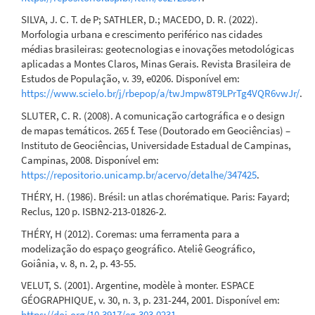
SILVA, J. C. T. de P; SATHLER, D.; MACEDO, D. R. (2022).
Morfologia urbana e crescimento periférico nas cidades
médias brasileiras: geotecnologias e inovações metodológicas
aplicadas a Montes Claros, Minas Gerais. Revista Brasileira de
Estudos de População, v. 39, e0206. Disponível em:
https://www.scielo.br/j/rbepop/a/twJmpw8T9LPrTg4VQR6vwJr/
.
SLUTER, C. R. (2008). A comunicação cartográfica e o design
de mapas temáticos. 265 f. Tese (Doutorado em Geociências) –
Instituto de Geociências, Universidade Estadual de Campinas,
Campinas, 2008. Disponível em:
https://repositorio.unicamp.br/acervo/detalhe/347425
.
THÉRY, H. (1986). Brésil: un atlas chorématique. Paris: Fayard;
Reclus, 120 p. ISBN2-213-01826-2.
THÉRY, H (2012). Coremas: uma ferramenta para a
modelização do espaço geográfico. Ateliê Geográfico,
Goiânia, v. 8, n. 2, p. 43-55.
VELUT, S. (2001). Argentine, modèle à monter. ESPACE
GÉOGRAPHIQUE, v. 30, n. 3, p. 231-244, 2001. Disponível em:
https://doi.org/10.3917/eg.303.0231
.