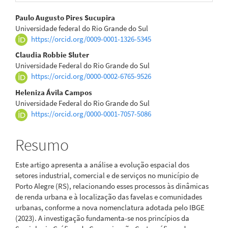
Conteúdo
Paulo Augusto Pires Sucupira
Universidade federal do Rio Grande do Sul
do
https://orcid.org/0009-0001-1326-5345
artigo
Claudia Robbie Sluter
Universidade Federal do Rio Grande do Sul
principal
https://orcid.org/0000-0002-6765-9526
Heleniza Ávila Campos
Universidade Federal do Rio Grande do Sul
https://orcid.org/0000-0001-7057-5086
Resumo
Este artigo apresenta a análise a evolução espacial dos
setores industrial, comercial e de serviços no município de
Porto Alegre (RS), relacionando esses processos às dinâmicas
de renda urbana e à localização das favelas e comunidades
urbanas, conforme a nova nomenclatura adotada pelo IBGE
(2023). A investigação fundamenta-se nos princípios da