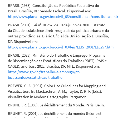
BRASIL (1988). Constituição da República Federativa do
Brasil. Brasília, DF: Senado Federal. Disponível em:
http://www.planalto.gov.br/ccivil_03/constituicao/constituicao.h
BRASIL (2001). Lei nº 10.257, de 10 de julho de 2001. Estatuto
da Cidade: estabelece diretrizes gerais da política urbana e dá
outras providências. Diário Oficial da União: seção 1, Brasília,
DF. Disponível em:
http://www.planalto.gov.br/ccivil_03/leis/LEIS_2001/L10257.htm
.
BRASIL (2023). Ministério do Trabalho e Emprego. Programa
de Disseminação das Estatísticas do Trabalho (PDET): RAIS e
CAGED, ano-base 2022. Brasília, DF: MTE. Disponível em:
https://www.gov.br/trabalho-e-emprego/pt-
br/assuntos/estatisticas-trabalho
.
BREWER, C. A. (1994). Color Use Guidelines for Mapping and
Visualization. In: MacEachren, A. M.; Taylor, D. R. F. (Eds.).
Visualization in Modern Cartography. Pergamon.
BRUNET, R. (1986). Le déchiffrement du Monde. Paris: Belin.
BRUNET, R. (2001). Le déchiffrement du monde: théorie et