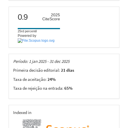
citescore
0.9
2025
CiteScore
25rd percentil
Powered by
Taxas
Período: 1 jan 2025 - 31 dec 2025
Primeira decisão editorial:
21 dias
Taxa de aceitação:
24%
Taxa de rejeição na entrada:
65%
indexing
Indexed in