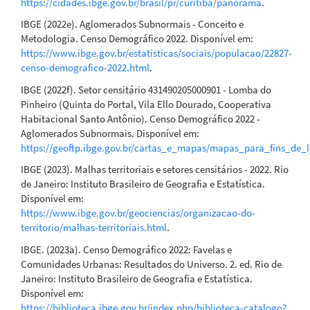
https://cidades.ibge.gov.br/brasil/pr/curitiba/panorama
.
IBGE (2022e). Aglomerados Subnormais - Conceito e
Metodologia. Censo Demográfico 2022. Disponível em:
https://www.ibge.gov.br/estatisticas/sociais/populacao/22827-
censo-demografico-2022.html
.
IBGE (2022f). Setor censitário 431490205000901 - Lomba do
Pinheiro (Quinta do Portal, Vila Ello Dourado, Cooperativa
Habitacional Santo Antônio). Censo Demográfico 2022 -
Aglomerados Subnormais. Disponível em:
https://geoftp.ibge.gov.br/cartas_e_mapas/mapas_para_fins_de_
IBGE (2023). Malhas territoriais e setores censitários - 2022. Rio
de Janeiro: Instituto Brasileiro de Geografia e Estatística.
Disponível em:
https://www.ibge.gov.br/geociencias/organizacao-do-
territorio/malhas-territoriais.html
.
IBGE. (2023a). Censo Demográfico 2022: Favelas e
Comunidades Urbanas: Resultados do Universo. 2. ed. Rio de
Janeiro: Instituto Brasileiro de Geografia e Estatística.
Disponível em:
https://biblioteca.ibge.gov.br/index.php/biblioteca-catalogo?