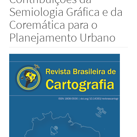
Semiologia Gráfica e da
Coremática para o
Planejamento Urbano
Barra
lateral
de
artigos