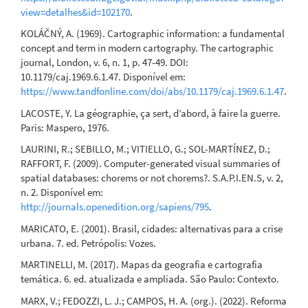
view=detalhes&id=102170
.
KOLÁČNÝ, A. (1969). Cartographic information: a fundamental
concept and term in modern cartography. The cartographic
journal, London, v. 6, n. 1, p. 47-49. DOI:
10.1179/caj.1969.6.1.47. Disponível em:
https://www.tandfonline.com/doi/abs/10.1179/caj.1969.6.1.47
.
LACOSTE, Y. La géographie, ça sert, d’abord, à faire la guerre.
Paris: Maspero, 1976.
LAURINI, R.; SEBILLO, M.; VITIELLO, G.; SOL-MARTÍNEZ, D.;
RAFFORT, F. (2009). Computer-generated visual summaries of
spatial databases: chorems or not chorems?. S.A.P.I.EN.S, v. 2,
n. 2. Disponível em:
http://journals.openedition.org/sapiens/795
.
MARICATO, E. (2001). Brasil, cidades: alternativas para a crise
urbana. 7. ed. Petrópolis: Vozes.
MARTINELLI, M. (2017). Mapas da geografia e cartografia
temática. 6. ed. atualizada e ampliada. São Paulo: Contexto.
MARX, V.; FEDOZZI, L. J.; CAMPOS, H. A. (org.). (2022). Reforma