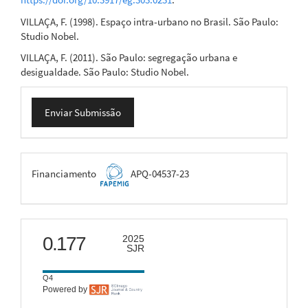
VILLAÇA, F. (1998). Espaço intra-urbano no Brasil. São Paulo:
Studio Nobel.
VILLAÇA, F. (2011). São Paulo: segregação urbana e
desigualdade. São Paulo: Studio Nobel.
Enviar
Enviar Submissão
Submissão
FAPEMIG
Financiamento
APQ-04537-23
scimago
0.177
2025
SJR
Q4
Powered by