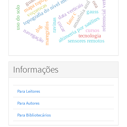
topografia do nível médio do mar
mapa topográfico
referencial vertical
oea
amazônia azul
data verticais
voçorocas
uso do solo
gauss
fator c
altimetria por satélites
ravinas
cocar
maregráfos
dsg
cursos
navegação
tecnologia
sensores remotos
Informações
Para Leitores
Para Autores
Para Bibliotecários