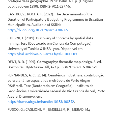
pratique de la géographie. Paris: Belin. 400 p. (Original
publicado em 1990). ISBN 2-7011-2977-5.
CASTRO, V.; ROCHA, F. (2022). The Determinants of the
Duration of Participatory Budgeting Programmes in Brazilian
Municipalities. Available at SSRN:
http://dx.doi.org/10.2139/ssrn.4304665
.
CHERNI, I. (2019). Discovery of chorems by spatial data
mining. Tese (Doutorado em Ciência da Computação) -
University of Tunisia & INSA Lyon. Disponível em:
https://hal.archives-ouvertes.fr/tel-02000009
.
DENT, B. D. (1999). Cartography: thematic map design. 5. ed.
Boston: WCB/McGraw-Hill, 422 p. ISBN 978-0-697-38495-9.
FERNANDES, A. C. (2014). Cemitérios industriais: contribuição
para a análise espacial da metrópole de Porto Alegre -
RS/Brasil. Tese (Doutorado em Geografia) - Instituto de
Geociências, Universidade Federal do Rio Grande do Sul, Porto
Alegre. Disponível em:
https://lume.ufrgs.br/handle/10183/106342
.
FUSCO, G.; CAGLIONI, M.; EMSELLEM, K.; MERAD, M.;