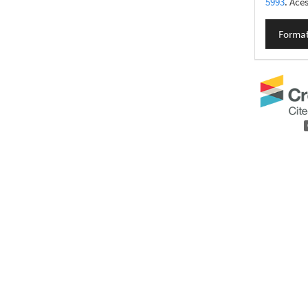
5993
. Ace
Format