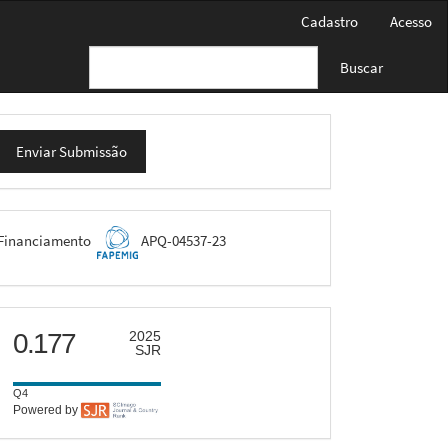
Cadastro
Acesso
Buscar
nviar
Enviar Submissão
ubmissão
FAPEMIG
Financiamento
APQ-04537-23
scimago
0.177
2025
SJR
Q4
Powered by