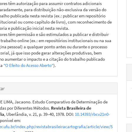
ores têm autorização para assumir contratos adicionais
aradamente, para distribuição não-exclusiva da versão do
balho publicada nesta revista (ex.: publicar em repositório
titucional ou como capítulo de livro), com reconhecimento de
oria e publicação inicial nesta revista.
ores têm permissão e são estimulados a publicar e distribuir
 trabalho online (ex.: em repositórios institucionais ou na sua
ina pessoal) a qualquer ponto antes ou durante o processo
torial, já que isso pode gerar alterações produtivas, bem
o aumentar o impacto e a citação do trabalho publicado
ja
"O Efeito do Acesso Aberto"
).
ar
E LIMA, Jacaono. Estudo Comparativo de Determinação de
as por Diferentes Métodos.
Revista Brasileira de
fia
, Uberlândia, v. 21, p. 39–40, 1978. DOI:
10.14393/rbcv21n0-
sponível em:
er.ufu.br/index.php/revistabrasileiracartografia/article/view/5