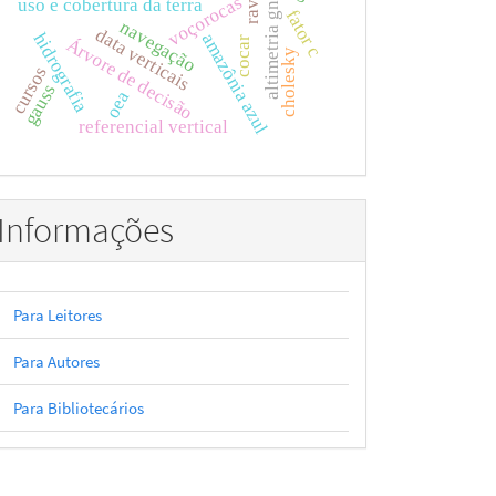
altimetria gnss-r
voçorocas
uso e cobertura da terra
fator c
navegação
data verticais
hidrografia
amazônia azul
Árvore de decisão
cocar
cholesky
cursos
gauss
oea
referencial vertical
Informações
Para Leitores
Para Autores
Para Bibliotecários