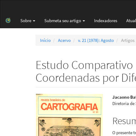
Navegação
Principal
Conteúdo
Sobre
Submeta seu artigo
Indexadores
Atua
principal
Barra
Lateral
Início
Acervo
v. 21 (1978): Agosto
Artigos
Estudo Comparativo
Coordenadas por Dif
Barra
Cont
Jacaono Ba
Diretoria de
lateral
do
de
artigo
Resu
artigos
princi
O presente 