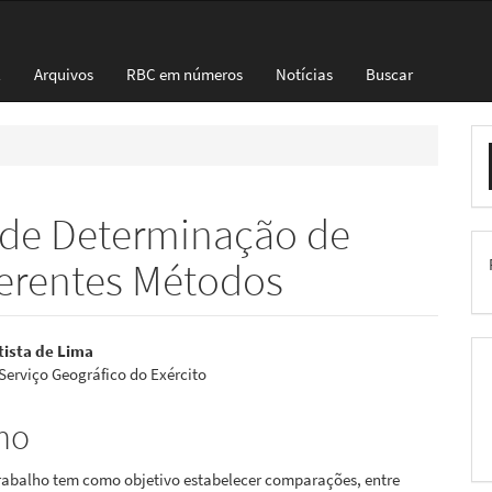
l
Arquivos
RBC em números
Notícias
Buscar
E
S
 de Determinação de
erentes Métodos
eúdo
tista de Lima
 Serviço Geográfico do Exército
mo
pal
trabalho tem como objetivo estabelecer comparações, entre