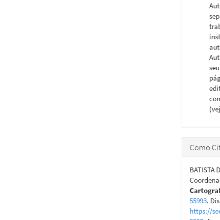
Aut
sep
tra
ins
aut
Aut
seu
pág
edi
com
(ve
Como Cit
BATISTA D
Coordenad
Cartogra
55993
. Di
https://se