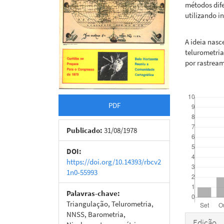
métodos dif
utilizando i
A ideia nas
telurometria
por rastream
Downloads
PDF
Publicado:
31/08/1978
DOI:
https://doi.org/10.14393/rbcv2
1n0-55993
Palavras-chave:
Triangulação, Telurometria,
NNSS, Barometria,
Detal
Edição