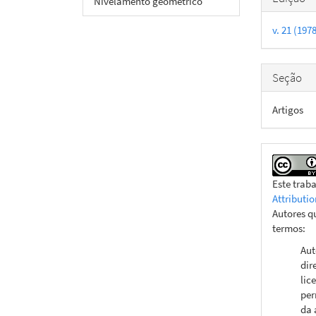
Nivelamento geométrico
do
v. 21 (197
artigo
Seção
Artigos
Este trab
Attributio
Autores q
termos:
Aut
dir
lic
per
da 