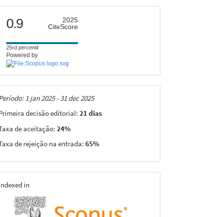
citescore
0.9
2025
CiteScore
25rd percentil
Powered by
Taxas
Período: 1 jan 2025 - 31 dec 2025
Primeira decisão editorial:
21 dias
Taxa de aceitação:
24%
Taxa de rejeição na entrada:
65%
indexing
Indexed in