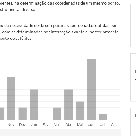
erentes, na determinação das coordenadas de um mesmo ponto,
nstrumental diverso.
ceu da necessidade de de comparar as coordenadas obtidas por
, com as determinadas por interseção avante e, posteriormente,
ento de satélites.
hes