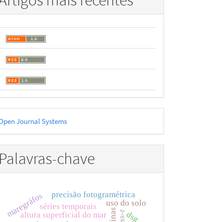
Artigos mais recentes
esenvolvido
Open Journal Systems
or
Palavras-chave
precisão fotogramétrica
maregráfos
uso do solo
séries temporais
ravinas
dsg
altura superficial do mar