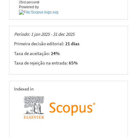
25rd percentil
Powered by
Taxas
Período: 1 jan 2025 - 31 dec 2025
Primeira decisão editorial:
21 dias
Taxa de aceitação:
24%
Taxa de rejeição na entrada:
65%
indexing
Indexed in