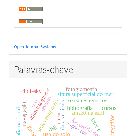
Desenvolvido
Open Journal Systems
por
Palavras-chave
fotogrametria
altimetria gnss-r
cholesky
altura superficial do mar
ravinas
sensores remotos
oea
séries temporais
data verticais
navegação
hidrografia
cursos
cartografia nacional
amazônia azul
cocar
maregráfos
fator c
Árvore de decisão
voçorocas
dsg
gauss
uso do solo