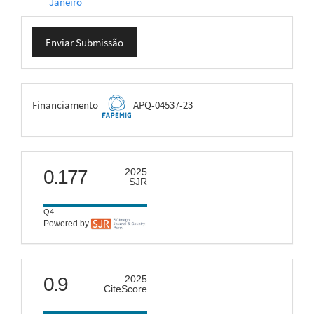
Janeiro
Enviar
Enviar Submissão
Submissão
FAPEMIG
Financiamento
APQ-04537-23
scimago
0.177
2025
SJR
Q4
Powered by
citescore
0.9
2025
CiteScore