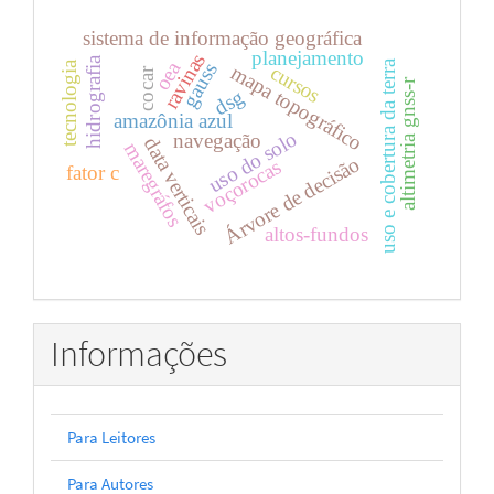
sistema de informação geográfica
planejamento
ravinas
hidrografia
oea
uso e cobertura da terra
tecnologia
gauss
mapa topográfico
cursos
cocar
altimetria gnss-r
dsg
amazônia azul
uso do solo
navegação
data verticais
maregráfos
Árvore de decisão
voçorocas
fator c
altos-fundos
Informações
Para Leitores
Para Autores