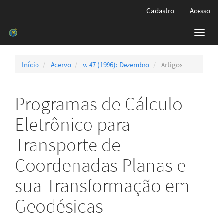
Navegação
Cadastro
Acesso
Principal
Conteúdo
Toggl
principal
navig
Barra
Lateral
Início
Acervo
v. 47 (1996): Dezembro
Artigos
Programas de Cálculo
Eletrônico para
Transporte de
Coordenadas Planas e
sua Transformação em
Geodésicas