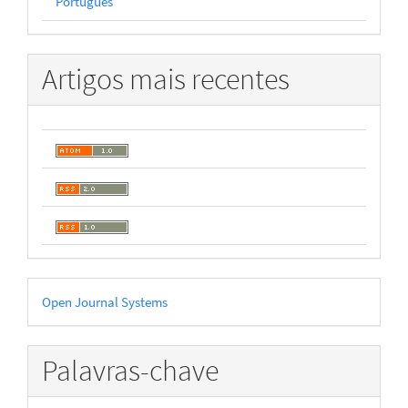
Português
Artigos mais recentes
Desenvolvido
Open Journal Systems
por
Palavras-chave