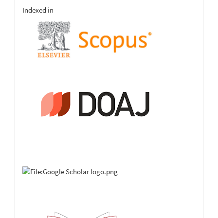
indexing
Indexed in