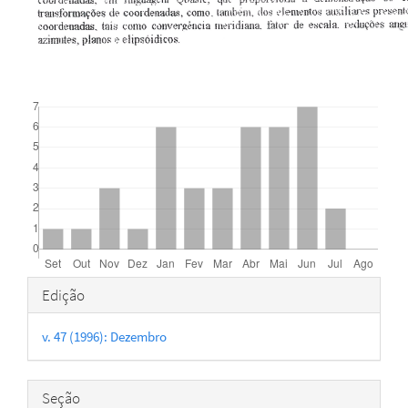
Downloads
Detalhes
Edição
do
v. 47 (1996): Dezembro
artigo
Seção