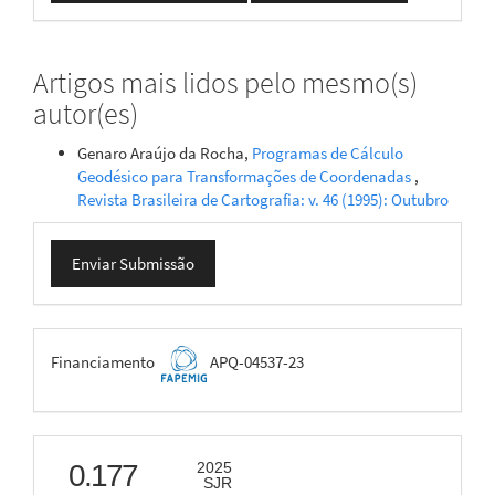
Artigos mais lidos pelo mesmo(s)
autor(es)
Genaro Araújo da Rocha,
Programas de Cálculo
Geodésico para Transformações de Coordenadas
,
Revista Brasileira de Cartografia: v. 46 (1995): Outubro
Enviar
Enviar Submissão
Submissão
FAPEMIG
Financiamento
APQ-04537-23
scimago
0.177
2025
SJR