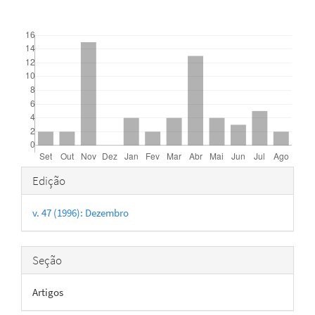
Downloads
Detalhes
Edição
do
v. 47 (1996): Dezembro
artigo
Seção
Artigos