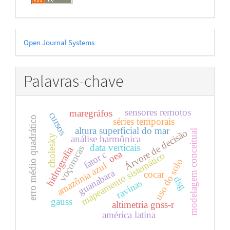
Desenvolvido
Open Journal Systems
por
Palavras-chave
sensores remotos
maregráfos
cursos
erro médio quadrático
séries temporais
altura superficial do mar
Árvore de decisão
modelagem conceitual
cholesky
análise harmônica
data verticais
voçorocas
hidrografia
oea
fator c
mapeamento sistemático
uso do solo
amazônia azul
guanabara
cocar
dsg
ravinas
gauss
altimetria gnss-r
américa latina