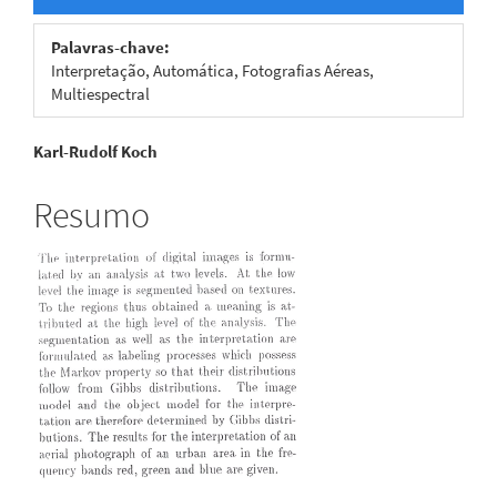
Palavras-chave:
Interpretação, Automática, Fotografias Aéreas,
Multiespectral
Conteúdo
Karl-Rudolf Koch
do
Resumo
artigo
principal