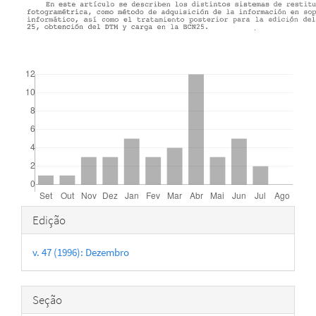
Downloads
Detalhes
Edição
do
v. 47 (1996): Dezembro
artigo
Seção