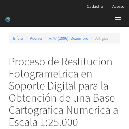
Navegação
Cadastro
Acesso
Principal
Conteúdo
Toggl
principal
navig
Barra
Lateral
Início
Acervo
v. 47 (1996): Dezembro
Artigos
Proceso de Restitucion
Fotogrametrica en
Soporte Digital para la
Obtención de una Base
Cartografica Numerica a
Escala 1:25.000