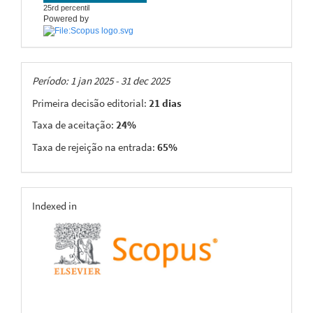
25rd percentil
Powered by
Taxas
Período: 1 jan 2025 - 31 dec 2025
Primeira decisão editorial:
21 dias
Taxa de aceitação:
24%
Taxa de rejeição na entrada:
65%
indexing
Indexed in