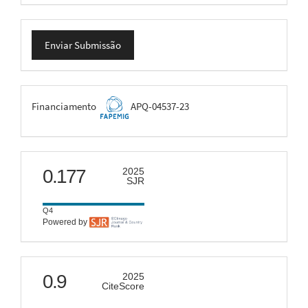
Enviar
Enviar Submissão
Submissão
FAPEMIG
Financiamento
APQ-04537-23
scimago
0.177
2025
SJR
Q4
Powered by
citescore
0.9
2025
CiteScore