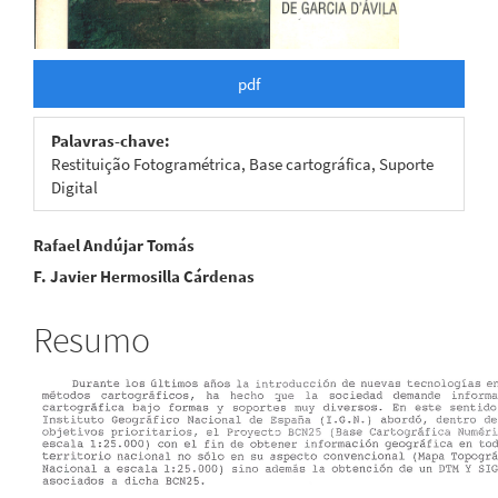
pdf
Palavras-chave:
Restituição Fotogramétrica, Base cartográfica, Suporte
Digital
Conteúdo
Rafael Andújar Tomás
F. Javier Hermosilla Cárdenas
do
artigo
Resumo
principal