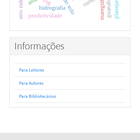
planejamento
uso do solo
guanabara
maregráfos
cursos
dsg
hidrografia
produtividade
Informações
Para Leitores
Para Autores
Para Bibliotecários