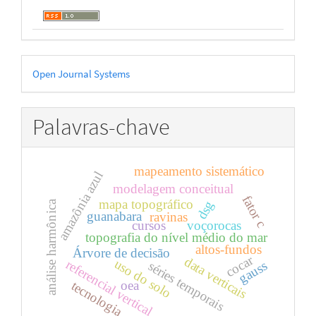
Desenvolvido
Open Journal Systems
por
Palavras-chave
mapeamento sistemático
amazônia azul
modelagem conceitual
fator c
mapa topográfico
dsg
análise harmônica
guanabara
ravinas
cursos
voçorocas
topografia do nível médio do mar
altos-fundos
Árvore de decisão
cocar
data verticais
uso do solo
referencial vertical
gauss
séries temporais
oea
tecnologia