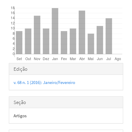
Downloads
Detalhes
Edição
do
v. 68 n. 1 (2016): Janeiro/Fevereiro
artigo
Seção
Artigos