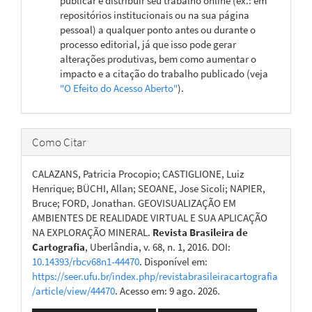
publicar e distribuir seu trabalho online (ex.: em
repositórios institucionais ou na sua página
pessoal) a qualquer ponto antes ou durante o
processo editorial, já que isso pode gerar
alterações produtivas, bem como aumentar o
impacto e a citação do trabalho publicado (veja
"O Efeito do Acesso Aberto"
).
Como Citar
CALAZANS, Patricia Procopio; CASTIGLIONE, Luiz
Henrique; BÜCHI, Allan; SEOANE, Jose Sicoli; NAPIER,
Bruce; FORD, Jonathan. GEOVISUALIZAÇÃO EM
AMBIENTES DE REALIDADE VIRTUAL E SUA APLICAÇÃO
NA EXPLORAÇÃO MINERAL.
Revista Brasileira de
Cartografia
, Uberlândia, v. 68, n. 1, 2016. DOI:
10.14393/rbcv68n1-44470
. Disponível em:
https://seer.ufu.br/index.php/revistabrasileiracartografia
/article/view/44470
. Acesso em: 9 ago. 2026.