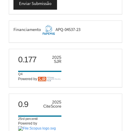
Enviar Submissão
Submissão
FAPEMIG
Financiamento
APQ-04537-23
scimago
0.177
2025
SJR
Q4
Powered by
citescore
0.9
2025
CiteScore
25rd percentil
Powered by