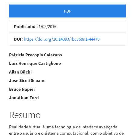
Barra
PDF
lateral
Publicado:
21/02/2016
de
artigos
DOI:
https://doi.org/10.14393/rbcv68n1-44470
Conteúdo
Patricia Procopio Calazans
Luiz Henrique Castiglione
do
Allan Büchi
artigo
Jose Sicoli Seoane
principal
Bruce Napier
Jonathan Ford
Resumo
Realidade Virtual é uma tecnologia de interface avançada
entre o usuário e o sistema computacional, com o objetivo de