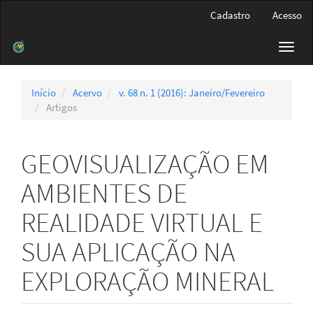
Navegação
Cadastro
Acesso
Principal
Conteúdo
Toggl
principal
navig
Barra
Lateral
Início
Acervo
v. 68 n. 1 (2016): Janeiro/Fevereiro
Artigos
GEOVISUALIZAÇÃO EM
AMBIENTES DE
REALIDADE VIRTUAL E
SUA APLICAÇÃO NA
EXPLORAÇÃO MINERAL