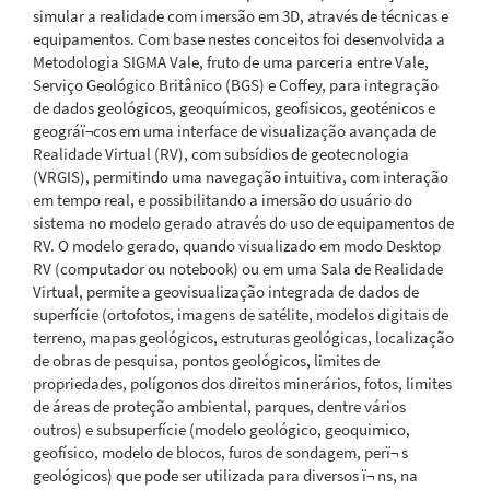
simular a realidade com imersão em 3D, através de técnicas e
equipamentos. Com base nestes conceitos foi desenvolvida a
Metodologia SIGMA Vale, fruto de uma parceria entre Vale,
Serviço Geológico Britânico (BGS) e Coffey, para integração
de dados geológicos, geoquímicos, geofísicos, geoténicos e
geográï¬cos em uma interface de visualização avançada de
Realidade Virtual (RV), com subsídios de geotecnologia
(VRGIS), permitindo uma navegação intuitiva, com interação
em tempo real, e possibilitando a imersão do usuário do
sistema no modelo gerado através do uso de equipamentos de
RV. O modelo gerado, quando visualizado em modo Desktop
RV (computador ou notebook) ou em uma Sala de Realidade
Virtual, permite a geovisualização integrada de dados de
superfície (ortofotos, imagens de satélite, modelos digitais de
terreno, mapas geológicos, estruturas geológicas, localização
de obras de pesquisa, pontos geológicos, limites de
propriedades, polígonos dos direitos minerários, fotos, limites
de áreas de proteção ambiental, parques, dentre vários
outros) e subsuperfície (modelo geológico, geoquimico,
geofísico, modelo de blocos, furos de sondagem, perï¬ s
geológicos) que pode ser utilizada para diversos ï¬ ns, na