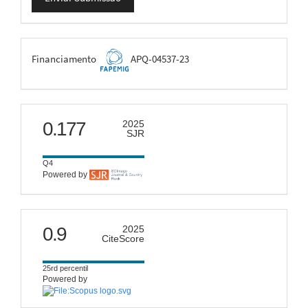
Submissão
FAPEMIG
Financiamento
APQ-04537-23
scimago
0.177
2025
SJR
Q4
Powered by
citescore
0.9
2025
CiteScore
25rd percentil
Powered by