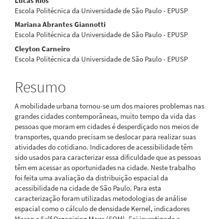
Lucas Rios
principal
Escola Politécnica da Universidade de São Paulo - EPUSP
Mariana Abrantes Giannotti
Escola Politécnica da Universidade de São Paulo - EPUSP
Cleyton Carneiro
Escola Politécnica da Universidade de São Paulo - EPUSP
Resumo
A mobilidade urbana tornou-se um dos maiores problemas nas
grandes cidades contemporâneas, muito tempo da vida das
pessoas que moram em cidades é desperdiçado nos meios de
transportes, quando precisam se deslocar para realizar suas
atividades do cotidiano. Indicadores de acessibilidade têm
sido usados para caracterizar essa dificuldade que as pessoas
têm em acessar as oportunidades na cidade. Neste trabalho
foi feita uma avaliação da distribuição espacial da
acessibilidade na cidade de São Paulo. Para esta
caracterização foram utilizadas metodologias de análise
espacial como o cálculo de densidade Kernel, indicadores
Moran e Self Organizing Maps (SOM). Foi investigada a