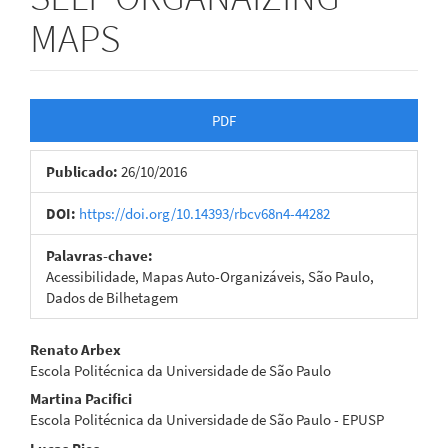
MAPS
Barra
PDF
lateral
Publicado:
26/10/2016
de
artigos
DOI:
https://doi.org/10.14393/rbcv68n4-44282
Palavras-chave:
Acessibilidade, Mapas Auto-Organizáveis, São Paulo,
Dados de Bilhetagem
Conteúdo
Renato Arbex
Escola Politécnica da Universidade de São Paulo
do
Martina Pacifici
artigo
Escola Politécnica da Universidade de São Paulo - EPUSP