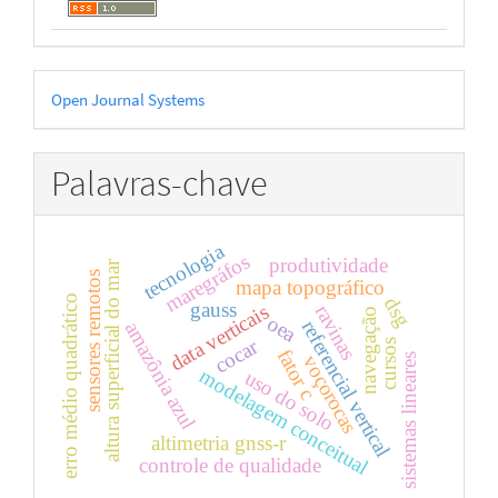
Desenvolvido
Open Journal Systems
por
Palavras-chave
tecnologia
maregráfos
produtividade
altura superficial do mar
sensores remotos
mapa topográfico
erro médio quadrático
dsg
gauss
data verticais
ravinas
navegação
oea
referencial vertical
amazônia azul
cocar
cursos
fator c
voçorocas
sistemas lineares
modelagem conceitual
uso do solo
altimetria gnss-r
controle de qualidade