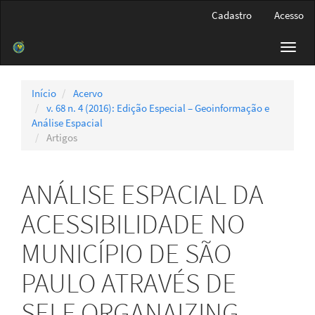
Navegação
Cadastro
Acesso
Principal
Conteúdo
Toggl
principal
navig
Barra
Lateral
Início
Acervo
v. 68 n. 4 (2016): Edição Especial – Geoinformação e
Análise Espacial
Artigos
ANÁLISE ESPACIAL DA
ACESSIBILIDADE NO
MUNICÍPIO DE SÃO
PAULO ATRAVÉS DE
SELF ORGANAIZING