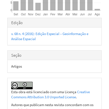
Detalhes
Edição
do
v. 68 n. 4 (2016): Edição Especial – Geoinformação e
artigo
Análise Espacial
Seção
Artigos
Esta obra está licenciado com uma Licença
Creative
Commons Attribution 3.0 Unported License
.
Autores que publicam nesta revista concordam com os