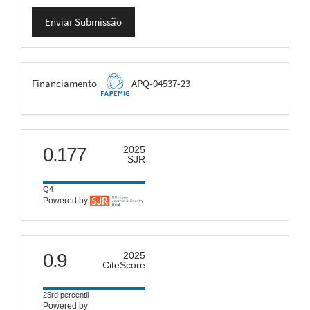
Enviar
Enviar Submissão
Submissão
FAPEMIG
Financiamento
APQ-04537-23
scimago
0.177
2025
SJR
Q4
Powered by
citescore
0.9
2025
CiteScore
25rd percentil
Powered by