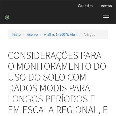
Navegação
Cadastro
Acesso
Principal
Conteúdo
Toggl
principal
navig
Barra
Lateral
Início
Acervo
v. 59 n. 1 (2007): Abril
Artigos
CONSIDERAÇÕES PARA
O MONITORAMENTO DO
USO DO SOLO COM
DADOS MODIS PARA
LONGOS PERÍODOS E
EM ESCALA REGIONAL, E