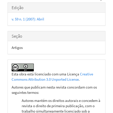
Detalhes
Edição
do
v. 59 n. 1 (2007): Abril
artigo
Seção
Artigos
Esta obra está licenciado com uma Licença
Creative
Commons Attribution 3.0 Unported License
.
Autores que publicam nesta revista concordam com os
seguintes termos:
Autores mantém os direitos autorais e concedem à
revista o direito de primeira publicação, com o
trabalho simultaneamente licenciado sob a