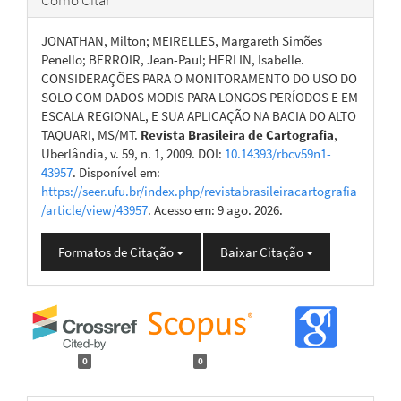
Como Citar
JONATHAN, Milton; MEIRELLES, Margareth Simões
Penello; BERROIR, Jean-Paul; HERLIN, Isabelle.
CONSIDERAÇÕES PARA O MONITORAMENTO DO USO DO
SOLO COM DADOS MODIS PARA LONGOS PERÍODOS E EM
ESCALA REGIONAL, E SUA APLICAÇÃO NA BACIA DO ALTO
TAQUARI, MS/MT.
Revista Brasileira de Cartografia
,
Uberlândia, v. 59, n. 1, 2009. DOI:
10.14393/rbcv59n1-
43957
. Disponível em:
https://seer.ufu.br/index.php/revistabrasileiracartografia
/article/view/43957
. Acesso em: 9 ago. 2026.
Formatos de Citação
Baixar Citação
0
0