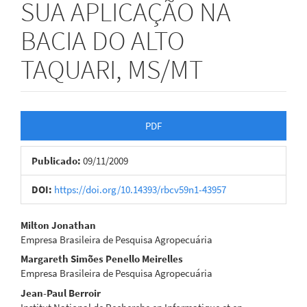
SUA APLICAÇÃO NA
BACIA DO ALTO
TAQUARI, MS/MT
Barra
PDF
lateral
Publicado:
09/11/2009
de
artigos
DOI:
https://doi.org/10.14393/rbcv59n1-43957
Conteúdo
Milton Jonathan
Empresa Brasileira de Pesquisa Agropecuária
do
Margareth Simões Penello Meirelles
artigo
Empresa Brasileira de Pesquisa Agropecuária
Jean-Paul Berroir
principal