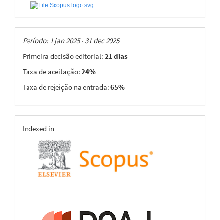
Taxas
Período: 1 jan 2025 - 31 dec 2025
Primeira decisão editorial:
21 dias
Taxa de aceitação:
24%
Taxa de rejeição na entrada:
65%
indexing
Indexed in