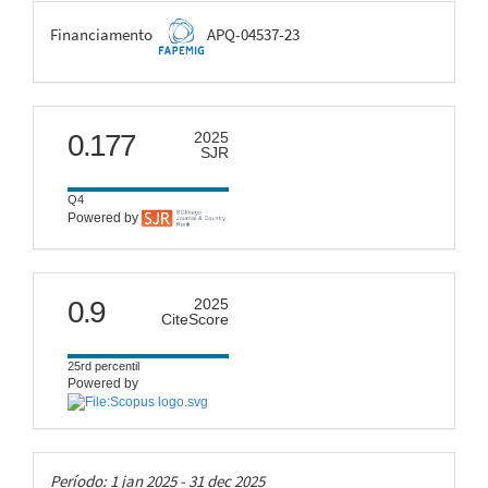
FAPEMIG
Financiamento
APQ-04537-23
scimago
0.177
2025
SJR
Q4
Powered by
citescore
0.9
2025
CiteScore
25rd percentil
Powered by
Taxas
Período: 1 jan 2025 - 31 dec 2025