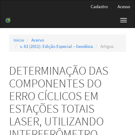
Navegação
Cadastro
Acesso
Principal
Conteúdo
Toggl
principal
navig
Barra
Lateral
Início
Acervo
v. 63 (2011): Edição Especial – Geodésia
Artigos
DETERMINAÇÃO DAS
COMPONENTES DO
ERRO CÍCLICOS EM
ESTAÇÕES TOTAIS
LASER, UTILIZANDO
INTERFERÔMETRO