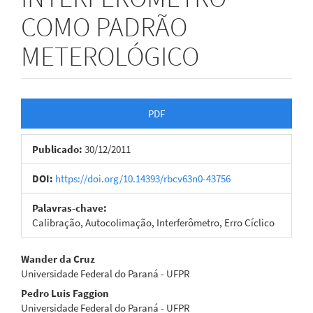
COMO PADRÃO
METEROLÓGICO
Barra
PDF
lateral
Publicado:
30/12/2011
de
artigos
DOI:
https://doi.org/10.14393/rbcv63n0-43756
Palavras-chave:
Calibração, Autocolimação, Interferômetro, Erro Cíclico
Conteúdo
Wander da Cruz
Universidade Federal do Paraná - UFPR
do
Pedro Luis Faggion
artigo
Universidade Federal do Paraná - UFPR