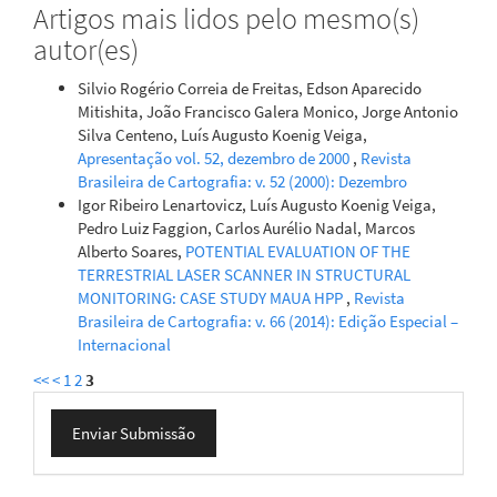
Artigos mais lidos pelo mesmo(s)
autor(es)
Silvio Rogério Correia de Freitas, Edson Aparecido
Mitishita, João Francisco Galera Monico, Jorge Antonio
Silva Centeno, Luís Augusto Koenig Veiga,
Apresentação vol. 52, dezembro de 2000
,
Revista
Brasileira de Cartografia: v. 52 (2000): Dezembro
Igor Ribeiro Lenartovicz, Luís Augusto Koenig Veiga,
Pedro Luiz Faggion, Carlos Aurélio Nadal, Marcos
Alberto Soares,
POTENTIAL EVALUATION OF THE
TERRESTRIAL LASER SCANNER IN STRUCTURAL
MONITORING: CASE STUDY MAUA HPP
,
Revista
Brasileira de Cartografia: v. 66 (2014): Edição Especial –
Internacional
<<
<
1
2
3
Enviar
Enviar Submissão
Submissão