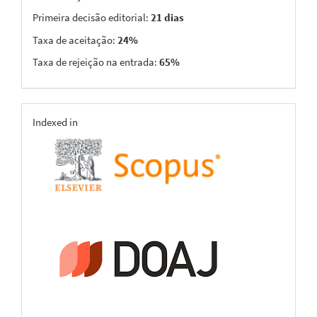
Primeira decisão editorial:
21 dias
Taxa de aceitação:
24%
Taxa de rejeição na entrada:
65%
indexing
Indexed in