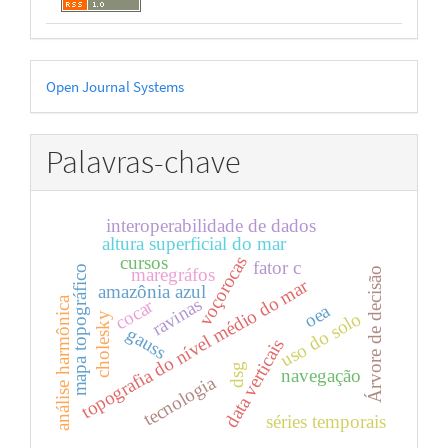
Desenvolvido
Open Journal Systems
por
Palavras-chave
interoperabilidade de dados
altura superficial do mar
cursos
voçorocas
fator c
mapa topográfico
maregráfos
Árvore de decisão
topografia do nível médio do mar
amazônia azul
análise harmônica
ravinas
cocar
oea
uso do solo
cholesky
gauss
data verticais
dsg
navegação
tecnologia
séries temporais