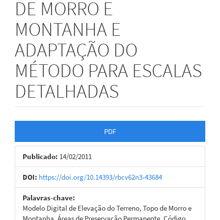
DE MORRO E
MONTANHA E
ADAPTAÇÃO DO
MÉTODO PARA ESCALAS
DETALHADAS
Barra
PDF
lateral
Publicado:
14/02/2011
de
artigos
DOI:
https://doi.org/10.14393/rbcv62n3-43684
Palavras-chave:
Modelo Digital de Elevação do Terreno, Topo de Morro e
Montanha, Áreas de Preservação Permanente, Código