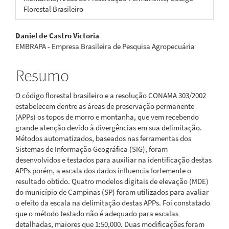
Florestal Brasileiro
Conteúdo
Daniel de Castro Victoria
EMBRAPA - Empresa Brasileira de Pesquisa Agropecuária
do
artigo
Resumo
principal
O código florestal brasileiro e a resolução CONAMA 303/2002
estabelecem dentre as áreas de preservação permanente
(APPs) os topos de morro e montanha, que vem recebendo
grande atenção devido à divergências em sua delimitação.
Métodos automatizados, baseados nas ferramentas dos
Sistemas de Informação Geográfica (SIG), foram
desenvolvidos e testados para auxiliar na identificação destas
APPs porém, a escala dos dados influencia fortemente o
resultado obtido. Quatro modelos digitais de elevação (MDE)
do município de Campinas (SP) foram utilizados para avaliar
o efeito da escala na delimitação destas APPs. Foi constatado
que o método testado não é adequado para escalas
detalhadas, maiores que 1:50,000. Duas modificações foram