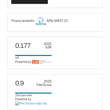
Submissão
FAPEMIG
Financiamento
APQ-04537-23
scimago
0.177
2025
SJR
Q4
Powered by
citescore
0.9
2025
CiteScore
25rd percentil
Powered by