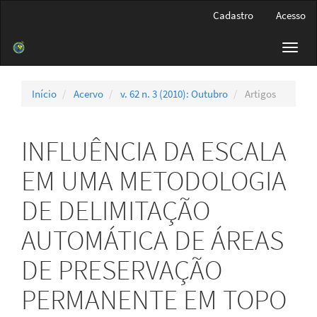
Navegação
Cadastro
Acesso
Principal
Conteúdo
Toggl
principal
navig
Barra
Lateral
Início
Acervo
v. 62 n. 3 (2010): Outubro
Artigos
INFLUÊNCIA DA ESCALA
EM UMA METODOLOGIA
DE DELIMITAÇÃO
AUTOMÁTICA DE ÁREAS
DE PRESERVAÇÃO
PERMANENTE EM TOPO