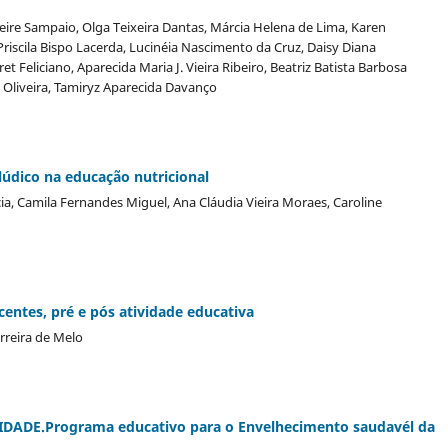
Freire Sampaio, Olga Teixeira Dantas, Márcia Helena de Lima, Karen
Priscila Bispo Lacerda, Lucinéia Nascimento da Cruz, Daisy Diana
 Feliciano, Aparecida Maria J. Vieira Ribeiro, Beatriz Batista Barbosa
e Oliveira, Tamiryz Aparecida Davanço
lúdico na educação nutricional
cia, Camila Fernandes Miguel, Ana Cláudia Vieira Moraes, Caroline
entes, pré e pós atividade educativa
rreira de Melo
ADE.Programa educativo para o Envelhecimento saudavél da