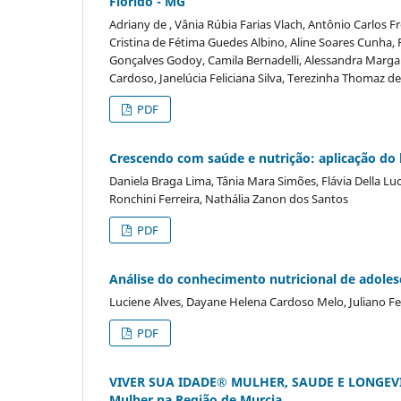
Florido - MG
Adriany de , Vânia Rúbia Farias Vlach, Antônio Carlos 
Cristina de Fétima Guedes Albino, Aline Soares Cunha, 
Gonçalves Godoy, Camila Bernadelli, Alessandra Margaret
Cardoso, Janelúcia Feliciana Silva, Terezinha Thomaz d
PDF
Crescendo com saúde e nutrição: aplicação do 
Daniela Braga Lima, Tânia Mara Simões, Flávia Della Lu
Ronchini Ferreira, Nathália Zanon dos Santos
PDF
Análise do conhecimento nutricional de adolesc
Luciene Alves, Dayane Helena Cardoso Melo, Juliano Fe
PDF
VIVER SUA IDADE® MULHER, SAUDE E LONGEVID
Mulher na Região de Murcia