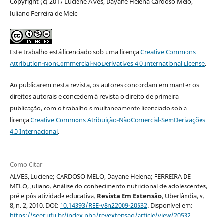
Copyright (c) 2017 Luciene Alves, Dayane Helena Cardoso Melo,
Juliano Ferreira de Melo
Este trabalho está licenciado sob uma licença
Creative Commons
Attribution-NonCommercial-NoDerivatives 4.0 International License
.
Ao publicarem nesta revista, os autores concordam em manter os
direitos autorais e concedem à revista o direito de primeira
publicação, com o trabalho simultaneamente licenciado sob a
licença
Creative Commons Atribuição-NãoComercial-SemDerivações
4.0 Internacional
.
Como Citar
ALVES, Luciene; CARDOSO MELO, Dayane Helena; FERREIRA DE
MELO, Juliano. Análise do conhecimento nutricional de adolescentes,
pré e pós atividade educativa.
Revista Em Extensão
, Uberlândia, v.
8, n. 2, 2010. DOI:
10.14393/REE-v8n22009-20532
. Disponível em:
https://seer.ufu.br/index.php/revextensao/article/view/20532
.