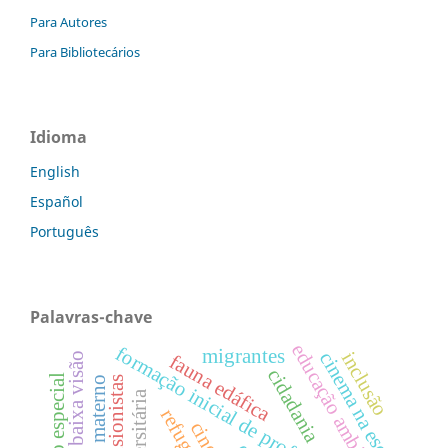
Para Autores
Para Bibliotecários
Idioma
English
Español
Português
Palavras-chave
educação ambiental
formação inicial de professores
migrantes
inclusão
cinema na escola
baixa visão
fauna edáfica
cidadania
educação especial