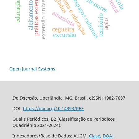
aleitamento materno
práticas extensionistas
extensão universitária
refugiados
cinema e educação
espaços culturais
amazônia
território
ação
cegueira
excursão
Open Journal Systems
Em Extensão
, Uberlândia, MG, Brasil. eISSN: 1982-7687
DOI:
https://doi.org/10.14393/REE
Qualis Periódicos: B2 (Classificação de Periódicos
Quadriênio 2021-2024).
Indexadores/Base de Dados: AUGM,
Clase
,
DOAJ
,