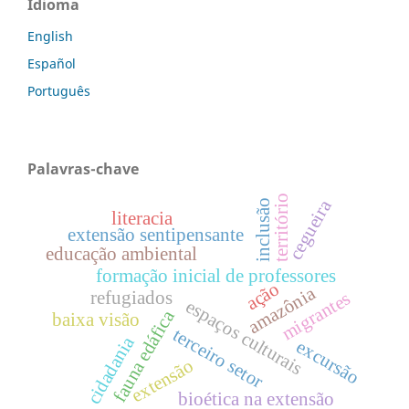
Idioma
English
Español
Português
Palavras-chave
território
cegueira
inclusão
literacia
extensão sentipensante
educação ambiental
formação inicial de professores
ação
amazônia
refugiados
migrantes
espaços culturais
fauna edáfica
baixa visão
terceiro setor
cidadania
excursão
extensão
bioética na extensão