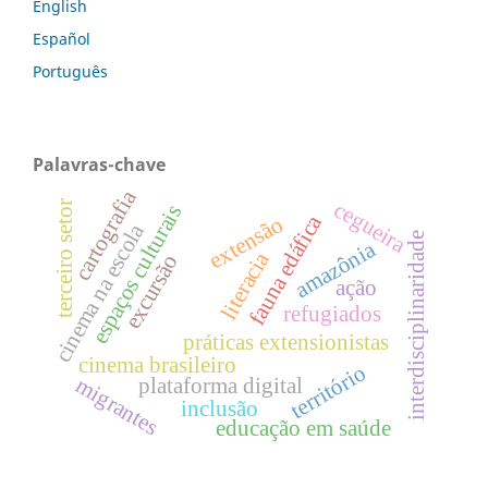
English
Español
Português
Palavras-chave
cartografia
cegueira
terceiro setor
espaços culturais
fauna edáfica
extensão
cinema na escola
interdisciplinaridade
amazônia
literacia
excursão
ação
refugiados
práticas extensionistas
cinema brasileiro
território
plataforma digital
migrantes
inclusão
educação em saúde