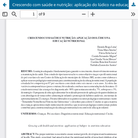
Crescendo com saúde e nutrição: aplicação do lúdico na educação nutricional