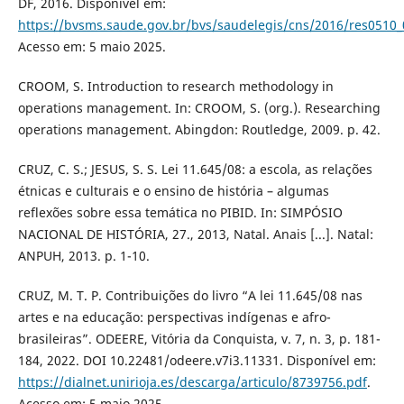
DF, 2016. Disponível em:
https://bvsms.saude.gov.br/bvs/saudelegis/cns/2016/res0510
Acesso em: 5 maio 2025.
CROOM, S. Introduction to research methodology in
operations management. In: CROOM, S. (org.). Researching
operations management. Abingdon: Routledge, 2009. p. 42.
CRUZ, C. S.; JESUS, S. S. Lei 11.645/08: a escola, as relações
étnicas e culturais e o ensino de história – algumas
reflexões sobre essa temática no PIBID. In: SIMPÓSIO
NACIONAL DE HISTÓRIA, 27., 2013, Natal. Anais [...]. Natal:
ANPUH, 2013. p. 1-10.
CRUZ, M. T. P. Contribuições do livro “A lei 11.645/08 nas
artes e na educação: perspectivas indígenas e afro-
brasileiras”. ODEERE, Vitória da Conquista, v. 7, n. 3, p. 181-
184, 2022. DOI 10.22481/odeere.v7i3.11331. Disponível em:
https://dialnet.unirioja.es/descarga/articulo/8739756.pdf
.
Acesso em: 5 maio 2025.