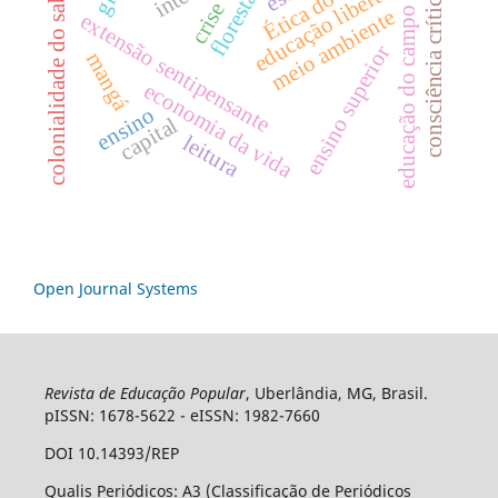
educação libertadora
florestania
colonialidade do saber
consciência crítica
crise
educação do campo
meio ambiente
extensão sentipensante
ensino superior
mangá
economia da vida
ensino
capital
leitura
Open Journal Systems
Revista de Educação Popular
, Uberlândia, MG, Brasil.
pISSN: 1678-5622 - eISSN: 1982-7660
DOI 10.14393/REP
Qualis Periódicos: A3 (Classificação de Periódicos