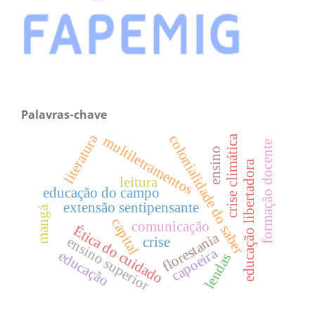
Palavras-chave
literatura
colonialidade do saber
crise climática
multiletramentos
formação docente
ensino
educação libertadora
leitura
educação do campo
extensão sentipensante
mangá
capital
comunicação
Ética do cuidado
florestania
ensino superior
crise
capoeira
educação
lendas