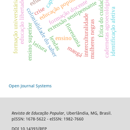
capital
educação libertadora
cadernetas agroecológicas
educação popular
Ética do cuidado
formação universitária
formação docente
extensão sentipensante
crise
identificação afetiva
colonialidade do saber
interculturalidade
mulheres negras
florestania
ensino superior
lendas
ensino
leitura
mangá
Open Journal Systems
Revista de Educação Popular
, Uberlândia, MG, Brasil.
pISSN: 1678-5622 - eISSN: 1982-7660
DOI 10.14393/REP