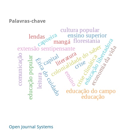
Palavras-chave
cultura popular
capoeira
ensino superior
lendas
educação libertadora
florestania
mangá
colonialidade do saber
economia da vida
extensão sentipensante
literatura
comunicação
capital
crise climática
educação popular
Ética do cuidado
crise
ensino
leitura
educação do campo
educação
Open Journal Systems