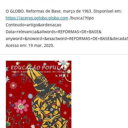
O GLOBO. Reformas de Base, março de 1963. Disponível em:
https://acervo.oglobo.globo.com
/busca/?tipo
Conteudo=artigo&ordenacao
Data=relevancia&allwords=REFORMAS+DE+BASE&
anyword=&noword=&exactword=REFORMAS+DE+BASE&decadaSel
Acesso em: 19 mar. 2020.