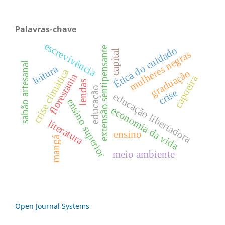
Palavras-chave
escrevivência
Ética do cuidado
extensão sentipensante
capital
mulheres negras
sabão artesanal
leitura
crise climática
graduação
florestania
capoeira
lendas
educação
crise
educação libertadora
ensino superior
economia da vida
literatura
ensino
mangá
meio ambiente
Open Journal Systems