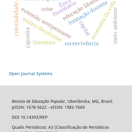
colonialidade do saber
educação libertadora
formação docente
florestania
economia da vida
crise
extensão sentipensante
meio ambiente
ensino decolonial
capital
capoeira
literatura
escrevivência
Open Journal Systems
Revista de Educação Popular
, Uberlândia, MG, Brasil.
pISSN: 1678-5622 - eISSN: 1982-7660
DOI 10.14393/REP
Qualis Periódicos: A3 (Classificação de Periódicos