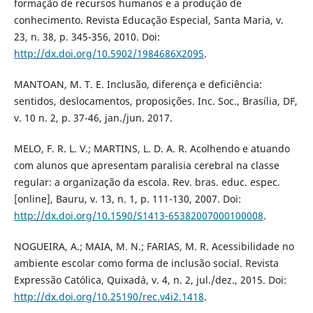
formação de recursos humanos e a produção de
conhecimento. Revista Educação Especial, Santa Maria, v.
23, n. 38, p. 345-356, 2010. Doi:
http://dx.doi.org/10.5902/1984686X2095
.
MANTOAN, M. T. E. Inclusão, diferença e deficiência:
sentidos, deslocamentos, proposições. Inc. Soc., Brasília, DF,
v. 10 n. 2, p. 37-46, jan./jun. 2017.
MELO, F. R. L. V.; MARTINS, L. D. A. R. Acolhendo e atuando
com alunos que apresentam paralisia cerebral na classe
regular: a organização da escola. Rev. bras. educ. espec.
[online], Bauru, v. 13, n. 1, p. 111-130, 2007. Doi:
http://dx.doi.org/10.1590/S1413-65382007000100008
.
NOGUEIRA, A.; MAIA, M. N.; FARIAS, M. R. Acessibilidade no
ambiente escolar como forma de inclusão social. Revista
Expressão Católica, Quixadá, v. 4, n. 2, jul./dez., 2015. Doi:
http://dx.doi.org/10.25190/rec.v4i2.1418
.