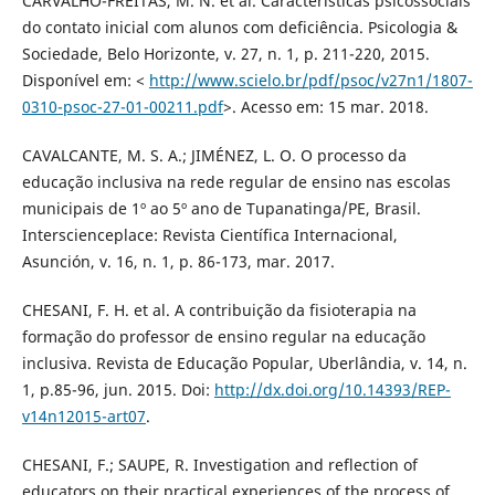
CARVALHO-FREITAS, M. N. et al. Características psicossociais
do contato inicial com alunos com deficiência. Psicologia &
Sociedade, Belo Horizonte, v. 27, n. 1, p. 211-220, 2015.
Disponível em: <
http://www.scielo.br/pdf/psoc/v27n1/1807-
0310-psoc-27-01-00211.pdf
>. Acesso em: 15 mar. 2018.
CAVALCANTE, M. S. A.; JIMÉNEZ, L. O. O processo da
educação inclusiva na rede regular de ensino nas escolas
municipais de 1º ao 5º ano de Tupanatinga/PE, Brasil.
Interscienceplace: Revista Científica Internacional,
Asunción, v. 16, n. 1, p. 86-173, mar. 2017.
CHESANI, F. H. et al. A contribuição da fisioterapia na
formação do professor de ensino regular na educação
inclusiva. Revista de Educação Popular, Uberlândia, v. 14, n.
1, p.85-96, jun. 2015. Doi:
http://dx.doi.org/10.14393/REP-
v14n12015-art07
.
CHESANI, F.; SAUPE, R. Investigation and reflection of
educators on their practical experiences of the process of