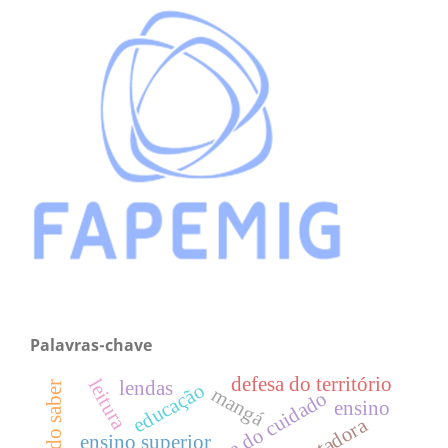
Palavras-chave
defesa do território
leitura
lendas
educação
mangá
Ética do cuidado
ensino
ensino superior