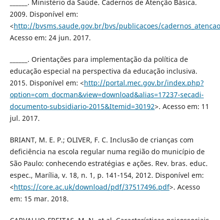
______. Ministério da Saúde. Cadernos de Atenção Básica.
2009. Disponível em:
<
http://bvsms.saude.gov.br/bvs/publicacoes/cadernos_atencao
Acesso em: 24 jun. 2017.
______. Orientações para implementação da política de
educação especial na perspectiva da educação inclusiva.
2015. Disponível em: <
http://portal.mec.gov.br/index.php?
option=com_docman&view=download&alias=17237-secadi-
documento-subsidiario-2015&Itemid=30192
>. Acesso em: 11
jul. 2017.
BRIANT, M. E. P.; OLIVER, F. C. Inclusão de crianças com
deficiência na escola regular numa região do município de
São Paulo: conhecendo estratégias e ações. Rev. bras. educ.
espec., Marília, v. 18, n. 1, p. 141-154, 2012. Disponível em:
<
https://core.ac.uk/download/pdf/37517496.pdf
>. Acesso
em: 15 mar. 2018.