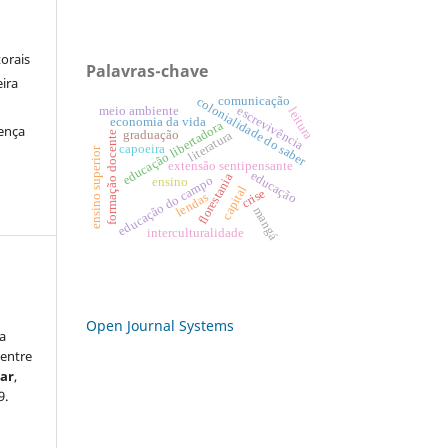
orais
Palavras-chave
eira
comunicação
colonialidade do saber
escrevivência
meio ambiente
leitura
economia da vida
educação libertadora
cença
graduação
literatura
formação docente
capoeira
ensino superior
extensão sentipensante
educação
florestania
educação do campo
ensino
capital
crise
lendas
mangá
interculturalidade
Open Journal Systems
a
 entre
lar
,
9.