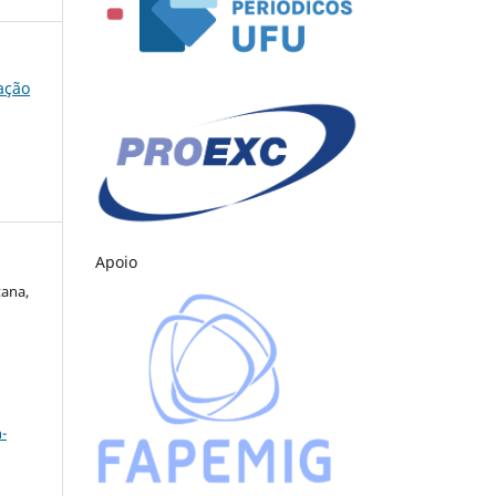
cação
Apoio
tana,
a
-