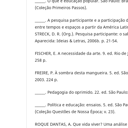
______. O que é educação popular. São Paulo: Bra
(Coleção Primeiros Passos).
______. A pesquisa participante e a participação
entre tempos e espaços a partir da América Lati
STRECK, D. R. (Org.). Pesquisa participante: o sa
Aparecida: Ideias & Letras, 2006b. p. 21-54.
FISCHER, E. A necessidade da arte. 9. ed. Rio de J
258 p.
FREIRE, P. À sombra desta mangueira. 5. ed. São
2003. 224 p.
______. Pedagogia do oprimido. 22. ed. São Paulo:
______. Política e educação: ensaios. 5. ed. São Pa
(Coleção Questões de Nossa Época; v. 23).
ROQUE DANTAS, A. Que vida viver? Uma análise s