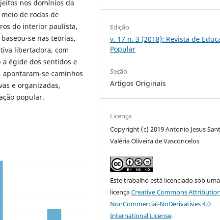
jeitos nos domínios da
 meio de rodas de
os do interior paulista,
Edição
 baseou-se nas teorias,
v. 17 n. 3 (2018): Revista de Edu
Popular
tiva libertadora, com
 a égide dos sentidos e
Seção
ja, apontaram-se caminhos
Artigos Originais
ivas e organizadas,
ação popular.
Licença
Copyright (c) 2019 Antonio Jesus San
Valéria Oliveira de Vasconcelos
Este trabalho está licenciado sob um
licença
Creative Commons Attribution
NonCommercial-NoDerivatives 4.0
International License
.