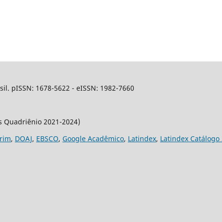
sil. pISSN: 1678-5622 - eISSN: 1982-7660
os Quadriênio 2021-2024)
rim
,
DOAJ
,
EBSCO
,
Google Acadêmico
,
Latindex
,
Latindex Catálogo 