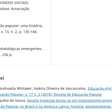
MUNDOS SOCIAIS:
Lisboa: Associação
ão popular: uma história,
. 13, n. 2, p. 135-146,
metodológicas emergentes.
. 256 p.
s)
ndreatta Whitaker, Valéria Oliveira de Vasconcelos,
Educação e(m
cação Popular: v. 17 n. 2 (2018): Revista de Educação Popular
nquêta de Souza,
Aquela travessia durou só um instantezinho eno
o Popular no Brasil e na América Latina: história, epistemologias,