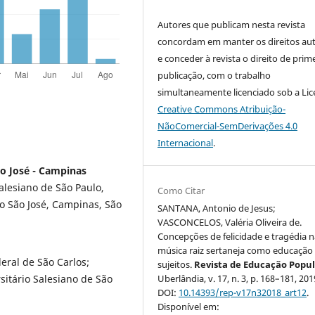
Autores que publicam nesta revista
concordam em manter os direitos aut
e conceder à revista o direito de prim
publicação, com o trabalho
simultaneamente licenciado sob a Li
Creative Commons Atribuição-
NãoComercial-SemDerivações 4.0
Internacional
.
ão José - Campinas
alesiano de São Paulo,
Como Citar
ano São José, Campinas, São
SANTANA, Antonio de Jesus;
VASCONCELOS, Valéria Oliveira de.
Concepções de felicidade e tragédia n
música raiz sertaneja como educação
ral de São Carlos;
sujeitos.
Revista de Educação Popu
sitário Salesiano de São
Uberlândia, v. 17, n. 3, p. 168–181, 201
DOI:
10.14393/rep-v17n32018_art12
.
Disponível em: