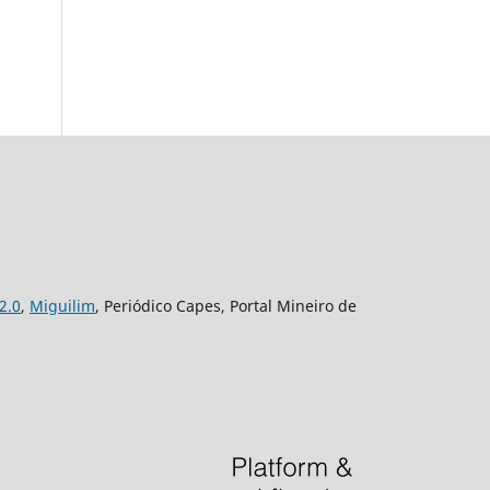
2.0
,
Miguilim
, Periódico Capes, Portal Mineiro de