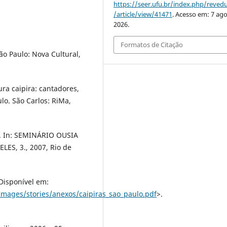
https://seer.ufu.br/index.php/reve
/article/view/41471
. Acesso em: 7 ago
2026.
Formatos de Citação
ão Paulo: Nova Cultural,
tura caipira: cantadores,
lo. São Carlos: RiMa,
a. In: SEMINÁRIO OUSIA
ES, 3., 2007, Rio de
Disponível em:
images/stories/anexos/caipiras_sao_paulo.pdf
>.