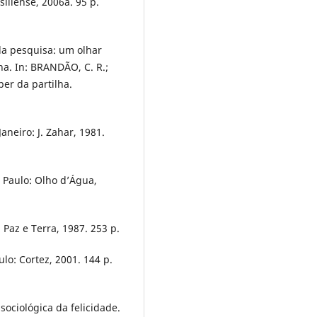
siliense, 2006a. 95 p.
 da pesquisa: um olhar
na. In: BRANDÃO, C. R.;
ber da partilha.
aneiro: J. Zahar, 1981.
 Paulo: Olho d’Água,
 Paz e Terra, 1987. 253 p.
ulo: Cortez, 2001. 144 p.
ociológica da felicidade.