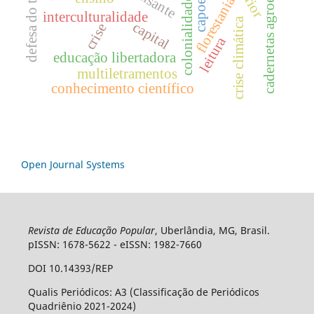
cadernetas agroecológicas
colonialidade do saber
defesa do território
capoeira
florestania
interculturalidade
crise climática
capital
crise
leitura
educação libertadora
multiletramentos
conhecimento científico
Open Journal Systems
Revista de Educação Popular
, Uberlândia, MG, Brasil.
pISSN: 1678-5622 - eISSN: 1982-7660
DOI 10.14393/REP
Qualis Periódicos: A3 (Classificação de Periódicos
Quadriênio 2021-2024)