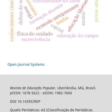
povos amazônicos
defesa do território
conhecimento científico
educação libertadora
florestania
colonialidade do saber
formação docente
extensão sentipensante
mangá
ensino
lendas
capital
Ética do cuidado
educação do campo
escrevivência
Open Journal Systems
Revista de Educação Popular
, Uberlândia, MG, Brasil.
pISSN: 1678-5622 - eISSN: 1982-7660
DOI 10.14393/REP
Qualis Periódicos: A3 (Classificação de Periódicos