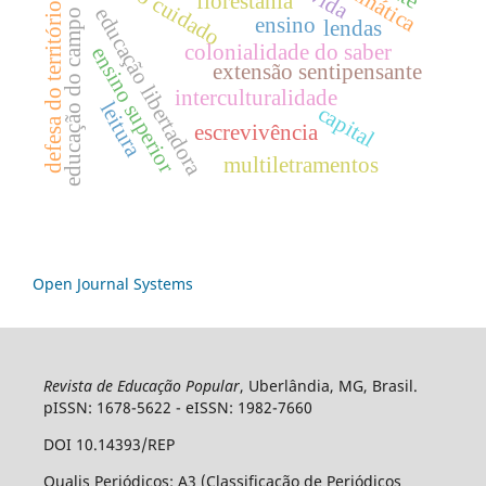
Ética do cuidado
florestania
defesa do território
educação libertadora
educação do campo
ensino
lendas
colonialidade do saber
ensino superior
extensão sentipensante
interculturalidade
leitura
capital
escrevivência
multiletramentos
Open Journal Systems
Revista de Educação Popular
, Uberlândia, MG, Brasil.
pISSN: 1678-5622 - eISSN: 1982-7660
DOI 10.14393/REP
Qualis Periódicos: A3 (Classificação de Periódicos