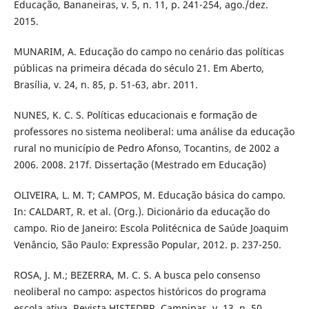
Educação, Bananeiras, v. 5, n. 11, p. 241-254, ago./dez.
2015.
MUNARIM, A. Educação do campo no cenário das políticas
públicas na primeira década do século 21. Em Aberto,
Brasília, v. 24, n. 85, p. 51-63, abr. 2011.
NUNES, K. C. S. Políticas educacionais e formação de
professores no sistema neoliberal: uma análise da educação
rural no município de Pedro Afonso, Tocantins, de 2002 a
2006. 2008. 217f. Dissertação (Mestrado em Educação)
OLIVEIRA, L. M. T; CAMPOS, M. Educação básica do campo.
In: CALDART, R. et al. (Org.). Dicionário da educação do
campo. Rio de Janeiro: Escola Politécnica de Saúde Joaquim
Venâncio, São Paulo: Expressão Popular, 2012. p. 237-250.
ROSA, J. M.; BEZERRA, M. C. S. A busca pelo consenso
neoliberal no campo: aspectos históricos do programa
escola ativa. Revista HISTEDBR, Campinas, v. 13, n. 50