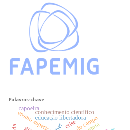
Palavras-chave
capoeira
conhecimento científico
ensino superior
educação do campo
educação libertadora
crise