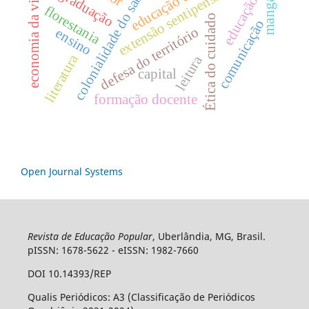
extensão sentipensante
colonialidade do saber
economia da vida
graduação
educação
mangá
florestania
Ética do cuidado
comunicação
defesa do território
ensino
literatura
leitura
capital
formação docente
Open Journal Systems
Revista de Educação Popular
, Uberlândia, MG, Brasil.
pISSN: 1678-5622 - eISSN: 1982-7660
DOI 10.14393/REP
Qualis Periódicos: A3 (Classificação de Periódicos