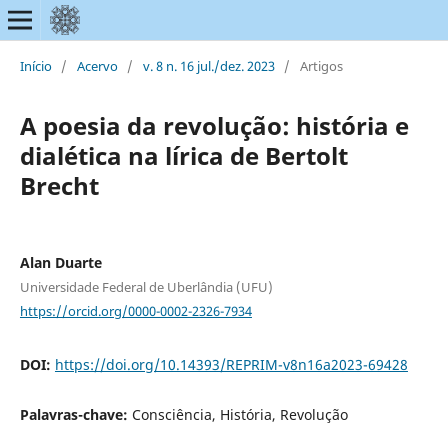
Início
/
Acervo
/
v. 8 n. 16 jul./dez. 2023
/
Artigos
A poesia da revolução: história e
dialética na lírica de Bertolt
Brecht
Alan Duarte
Universidade Federal de Uberlândia (UFU)
https://orcid.org/0000-0002-2326-7934
DOI:
https://doi.org/10.14393/REPRIM-v8n16a2023-69428
Palavras-chave:
Consciência, História, Revolução