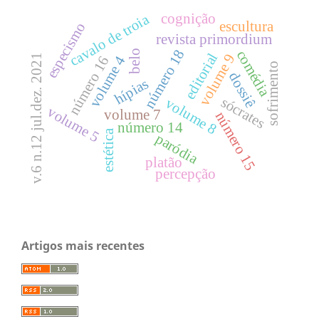
cognição
cavalo de troia
escultura
especismo
revista primordium
número 18
comédia
belo
editorial
volume 9
v.6 n.12 jul.dez. 2021
número 16
volume 4
sofrimento
dossiê
hípias
sócrates
volume 8
volume 5
volume 7
número 15
número 14
estética
paródia
platão
percepção
Artigos mais recentes