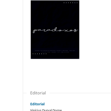
Editorial
Editorial
Vinícius Durval Dorne