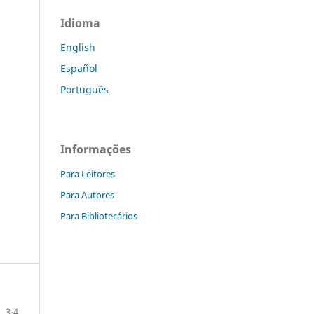
Idioma
English
Español
Português
Informações
Para Leitores
Para Autores
Para Bibliotecários
3-4