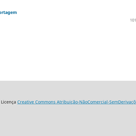
portagem
101
 Licença
Creative Commons Atribuição-NãoComercial-SemDerivaçõe