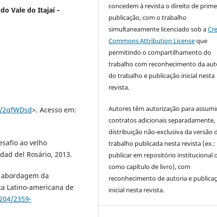
concedem à revista o direito de prime
o Vale do Itajaí –
publicação, com o trabalho
simultaneamente licenciado sob a
Cre
Commons Attribution License
que
permitindo o compartilhamento do
trabalho com reconhecimento da aut
do trabalho e publicação inicial nesta
revista.
Autores têm autorização para assumi
ly/2qfWDsd
>. Acesso em:
contratos adicionais separadamente,
distribuição não-exclusiva da versão 
safio ao velho
trabalho publicada nesta revista (ex.:
idad del Rosário, 2013.
publicar em repositório institucional 
como capítulo de livro), com
ma abordagem da
reconhecimento de autoria e publica
ta Latino-americana de
inicial nesta revista.
1204/2359-