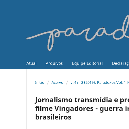
Atual
Arquivos
Equipe Editorial
Declaraç
Início
/
Acervo
/
v. 4 n. 2 (2019): Paradoxos Vol. 
Jornalismo transmídia e pr
filme Vingadores - guerra in
brasileiros