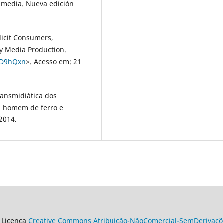
smedia. Nueva edición
licit Consumers,
y Media Production.
/2D9hQxn
>. Acesso em: 21
ransmidiática dos
s homem de ferro e
 2014.
 Licença
Creative Commons Atribuição-NãoComercial-SemDerivaçõe