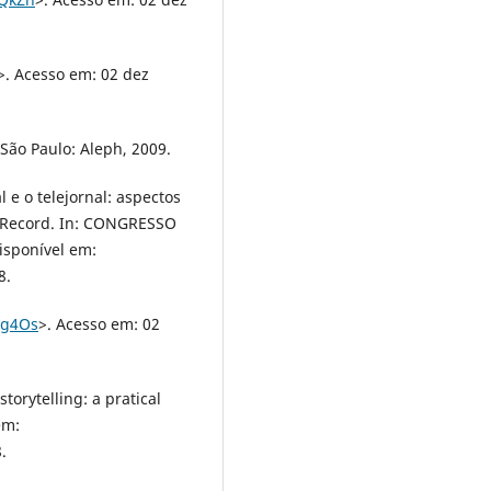
>. Acesso em: 02 dez
São Paulo: Aleph, 2009.
 e o telejornal: aspectos
o Record. In: CONGRESSO
sponível em:
8.
ALg4Os
>. Acesso em: 02
torytelling: a pratical
em:
.