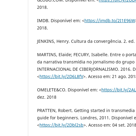
2018.
IMDB. Disponível em: <
https://imdb.to/2I1E96W
2018.
JENKINS, Henry. Cultura da convergência. 2. ed. 
MARTINS, Elaide; FECURY, Isabelle. Entre o portal
da narrativa transmídia no jornalismo do grup
INTERNACIONAL DE CIBERJORNALISMO. 2016. Di
<
https://bit.ly/2D6L8fV
>. Acesso em: 21 ago. 201
OMELETE&CO. Disponível em: <
https://bit.ly/2
dez. 2018
PRATTEN, Robert. Getting started in transmedia s
guide for beginners. Londres, 2011. Disponível 
<
https://bit.ly/2Dbl2sb
>. Acesso em: 04 set. 2018