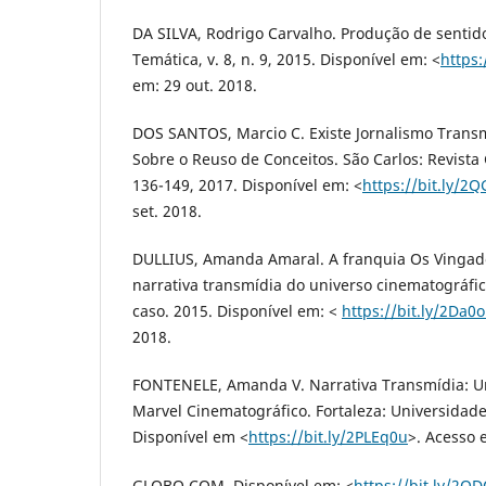
DA SILVA, Rodrigo Carvalho. Produção de senti
Temática, v. 8, n. 9, 2015. Disponível em: <
https:
em: 29 out. 2018.
DOS SANTOS, Marcio C. Existe Jornalismo Trans
Sobre o Reuso de Conceitos. São Carlos: Revista G
136-149, 2017. Disponível em: <
https://bit.ly/2
set. 2018.
DULLIUS, Amanda Amaral. A franquia Os Vingad
narrativa transmídia do universo cinematográfi
caso. 2015. Disponível em: <
https://bit.ly/2Da0
2018.
FONTENELE, Amanda V. Narrativa Transmídia: U
Marvel Cinematográfico. Fortaleza: Universidade
Disponível em <
https://bit.ly/2PLEq0u
>. Acesso 
GLOBO.COM. Disponível em: <
https://bit.ly/2O