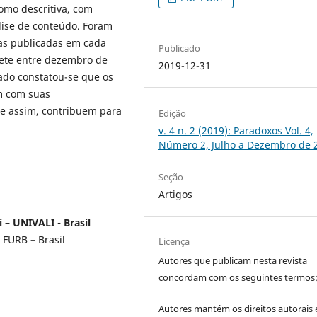
 como descritiva, com
álise de conteúdo. Foram
ias publicadas em cada
Publicado
lete entre dezembro de
2019-12-31
ado constatou-se que os
um com suas
 e assim, contribuem para
Edição
v. 4 n. 2 (2019): Paradoxos Vol. 4,
Número 2, Julho a Dezembro de 
Seção
Artigos
 – UNIVALI - Brasil
FURB – Brasil
Licença
Autores que publicam nesta revista
concordam com os seguintes termos
Autores mantém os direitos autorais 