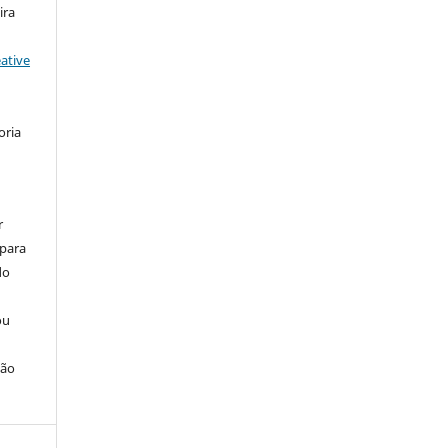
ira
ative
oria
r
 para
do
ou
ção