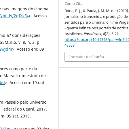
Como Citar
do nas imagens do cinema.
Bona, R. J., & Paula, J. M. M. de. (2019)
//bit.ly/2qfXxF4
>. Acesso
Jornalismo transmídia e produção de
sentidos para o cinema: o filme Ving
- guerra infinita nos portais de notícia
brasileiros.
Paradoxos
,
4
(2), 5-21.
mídia? Considerações
https://doi.org/10.14393/par-v4n2-2
EMInIS, v. 8, n. 3, p.
48558
QGwJdm
>. Acesso em: 09
Formatos de Citação
ores como parte da
co Marvel: um estudo de
obd
>. Acesso em: 19 out.
m Passeio pelo Universo
 Federal do Ceará, 2017.
em: 05 set. 2018.
DQkZn
>. Acesso em: 02 dez