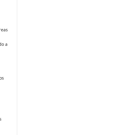
reas
do a
os
s