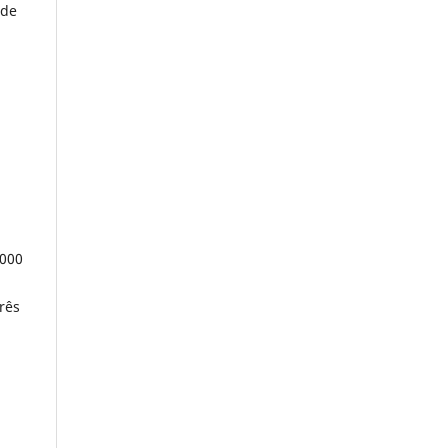
 de
.000
rês