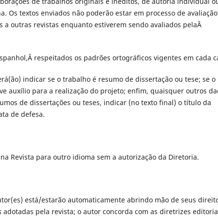
borações de trabalhos originais e inéditos, de autoria individual o
nha. Os textos enviados não poderão estar em processo de avaliação
 a outras revistas enquanto estiverem sendo avaliados pelaÂ
 espanhol,Â respeitados os padrões ortográficos vigentes em cada c
erá(ão) indicar se o trabalho é resumo de dissertação ou tese; se o
ve auxílio para a realização do projeto; enfim, quaisquer outros d
mos de dissertações ou teses, indicar (no texto final) o título da
ata de defesa.
 na Revista para outro idioma sem a autorização da Diretoria.
 autor(es) está/estarão automaticamente abrindo mão de seus direit
s
adotadas pela revista; o autor concorda com as diretrizes editoria