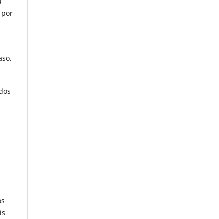
u
 por
aso.
ados
os
is