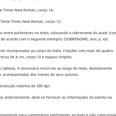
onte Times New Roman, corpo 14;
om fonte Times New Roman, corpo 12;
das entre parênteses no texto, colocando o sobrenome do autor (co
a, de acordo com o seguinte exemplo: (SOBRENOME, ano, p. xx).
ser incorporadas ao corpo do texto. Citações com mais de quatro
recuo de 4 cm, corpo 10 e espaço simples.
tabelas, é necessário incluí-los ao longo do texto, devidamente
ir acompanhados dos nomes de seus autores.
esolução máxima de 300 dpi;
s anteriormente, deve-se fornecer as informações do evento na
usivamente para comentários pertinentes ao texto e não como espa