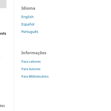
Idioma
English
Español
Português
osts
Informações
.
Para Leitores
Para Autores
Para Bibliotecários
tes