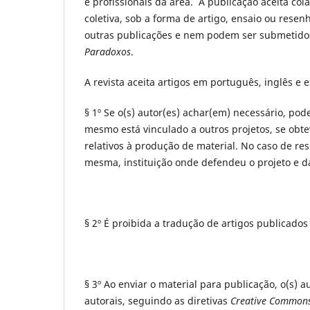
e profissionais da área. A publicação aceita cola
coletiva, sob a forma de artigo, ensaio ou rese
outras publicações e nem podem ser submetidos
Paradoxos
.
A revista aceita artigos em português, inglês e
§ 1º Se o(s) autor(es) achar(em) necessário, pod
mesmo está vinculado a outros projetos, se obte
relativos à produção de material. No caso de resu
mesma, instituição onde defendeu o projeto e d
§ 2º É proibida a tradução de artigos publicados
§ 3º Ao enviar o material para publicação, o(s)
autorais, seguindo as diretivas
Creative Common