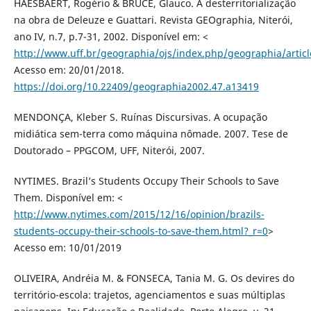
HAESBAERT, Rogério & BRUCE, Glauco. A desterritorialização
na obra de Deleuze e Guattari. Revista GEOgraphia, Niterói,
ano IV, n.7, p.7-31, 2002. Disponível em: <
http://www.uff.br/geographia/ojs/index.php/geographia/articl
Acesso em: 20/01/2018.
https://doi.org/10.22409/geographia2002.47.a13419
MENDONÇA, Kleber S. Ruínas Discursivas. A ocupação
midiática sem-terra como máquina nômade. 2007. Tese de
Doutorado – PPGCOM, UFF, Niterói, 2007.
NYTIMES. Brazil’s Students Occupy Their Schools to Save
Them. Disponível em: <
http://www.nytimes.com/2015/12/16/opinion/brazils-
students-occupy-their-schools-to-save-them.html?_r=0
>
Acesso em: 10/01/2019
OLIVEIRA, Andréia M. & FONSECA, Tania M. G. Os devires do
território-escola: trajetos, agenciamentos e suas múltiplas