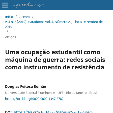
Início
/
Acervo
/
v. 4 n. 2 (2019): Paradoxos Vol. 4, Número 2, Julho a Dezembro de
2019
/
Artigos
Uma ocupação estudantil como
máquina de guerra: redes sociais
como instrumento de resistência
Douglas Feitosa Romão
Universidade Federal Fluminense - UFF - Rio de Janeiro - Brasil
https://orcid.org/0000-0002-1347-2782
DOI:
https://doi.org/10.14393/par-v4n2-2019-48924