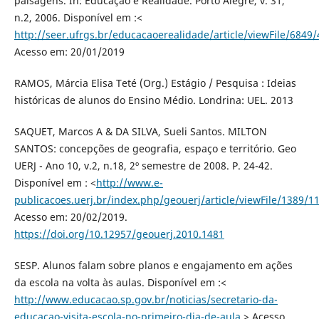
paisagens. In: Educação e Realidade. Porto Alegre, v. 31,
n.2, 2006. Disponível em :<
http://seer.ufrgs.br/educacaoerealidade/article/viewFile/6849
Acesso em: 20/01/2019
RAMOS, Márcia Elisa Teté (Org.) Estágio / Pesquisa : Ideias
históricas de alunos do Ensino Médio. Londrina: UEL. 2013
SAQUET, Marcos A & DA SILVA, Sueli Santos. MILTON
SANTOS: concepções de geografia, espaço e território. Geo
UERJ - Ano 10, v.2, n.18, 2º semestre de 2008. P. 24-42.
Disponível em : <
http://www.e-
publicacoes.uerj.br/index.php/geouerj/article/viewFile/1389/1
Acesso em: 20/02/2019.
https://doi.org/10.12957/geouerj.2010.1481
SESP. Alunos falam sobre planos e engajamento em ações
da escola na volta às aulas. Disponível em :<
http://www.educacao.sp.gov.br/noticias/secretario-da-
educacao-visita-escola-no-primeiro-dia-de-aula
> Acesso