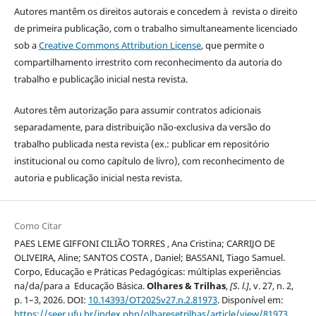
Autores mantêm os direitos autorais e concedem à revista o direito
de primeira publicação, com o trabalho simultaneamente licenciado
sob a
Creative Commons Attribution License
, que permite o
compartilhamento irrestrito com reconhecimento da autoria do
trabalho e publicação inicial nesta revista.
Autores têm autorização para assumir contratos adicionais
separadamente, para distribuição não-exclusiva da versão do
trabalho publicada nesta revista (ex.: publicar em repositório
institucional ou como capítulo de livro), com reconhecimento de
autoria e publicação inicial nesta revista.
Como Citar
PAES LEME GIFFONI CILIÃO TORRES , Ana Cristina; CARRIJO DE
OLIVEIRA, Aline; SANTOS COSTA , Daniel; BASSANI, Tiago Samuel.
Corpo, Educação e Práticas Pedagógicas: múltiplas experiências
na/da/para a Educação Básica.
Olhares & Trilhas
,
[S. l.]
, v. 27, n. 2,
p. 1–3, 2026. DOI:
10.14393/OT2025v27.n.2.81973
. Disponível em:
https://seer.ufu.br/index.php/olharesetrilhas/article/view/81973
.