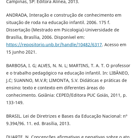
Campinas, SP: Editora Alínea, 2013.
ANDRADA, Interação e construção de conhecimento em
situação de roda na educação infantil. 2006. 175 f.
Dissertação (Mestrado em Psicologia)-Universidade de
Brasília, Brasília, 2006. Disponível em:
https://repositorio.unb.br/handle/10482/6317
. Acesso em
15 junho 2021.
BARBOSA, I. G; ALVES, N. N. L; MARTINS, T. A. T. O professor
e o trabalho pedagógico na educação infantil. In: LIBÂNEO,
J.C; SUANNO, M.V.R; LIMONTA, S.V. Didáticas e práticas de
ensino: texto e contexto em diferentes áreas do
conhecimento. Goiânia: CEPED/Editora PUC Goiás, 2011, p.
133-149.
BRASIL. Lei de Diretrizes e Bases da Educação Nacional: nº
9.394/96. 11. ed. Brasília, 2013.
DUARTE, N. Concepções afirmativas e negativas sobre o ato