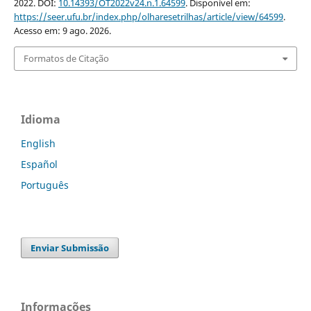
2022. DOI:
10.14393/OT2022v24.n.1.64599
. Disponível em:
https://seer.ufu.br/index.php/olharesetrilhas/article/view/64599
.
Acesso em: 9 ago. 2026.
Formatos de Citação
Idioma
English
Español
Português
Enviar Submissão
Informações