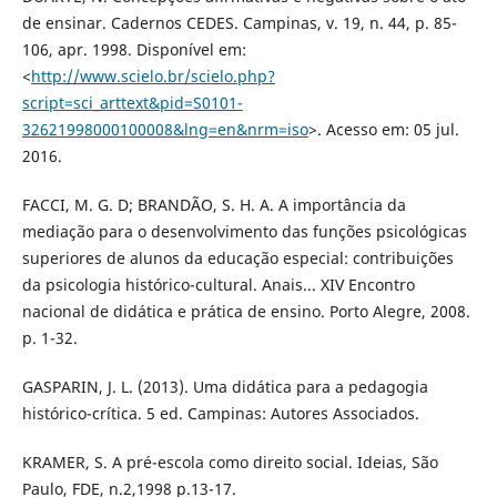
de ensinar. Cadernos CEDES. Campinas, v. 19, n. 44, p. 85-
106, apr. 1998. Disponível em:
<
http://www.scielo.br/scielo.php?
script=sci_arttext&pid=S0101-
32621998000100008&lng=en&nrm=iso
>. Acesso em: 05 jul.
2016.
FACCI, M. G. D; BRANDÃO, S. H. A. A importância da
mediação para o desenvolvimento das funções psicológicas
superiores de alunos da educação especial: contribuições
da psicologia histórico-cultural. Anais... XIV Encontro
nacional de didática e prática de ensino. Porto Alegre, 2008.
p. 1-32.
GASPARIN, J. L. (2013). Uma didática para a pedagogia
histórico-crítica. 5 ed. Campinas: Autores Associados.
KRAMER, S. A pré-escola como direito social. Ideias, São
Paulo, FDE, n.2,1998 p.13-17.