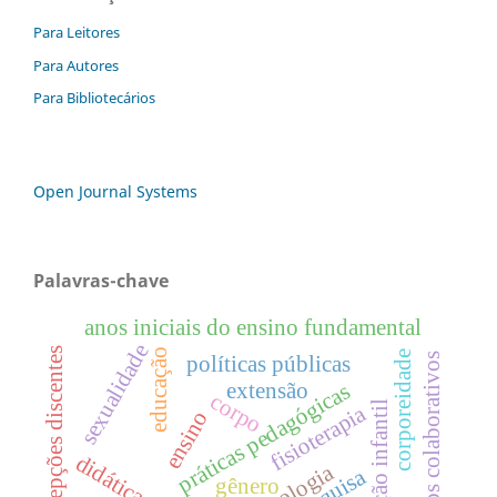
Para Leitores
Para Autores
Para Bibliotecários
Open Journal Systems
Palavras-chave
anos iniciais do ensino fundamental
sexualidade
percepções discentes
educação
corporeidade
políticas públicas
jogos colaborativos
extensão
práticas pedagógicas
corpo
educação infantil
fisioterapia
ensino
tecnologia
pesquisa
gênero