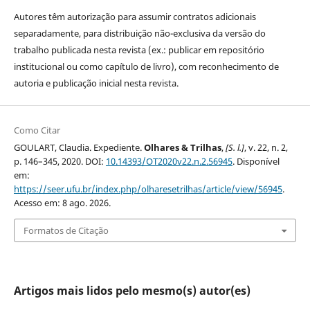
Autores têm autorização para assumir contratos adicionais
separadamente, para distribuição não-exclusiva da versão do
trabalho publicada nesta revista (ex.: publicar em repositório
institucional ou como capítulo de livro), com reconhecimento de
autoria e publicação inicial nesta revista.
Como Citar
GOULART, Claudia. Expediente.
Olhares & Trilhas
,
[S. l.]
, v. 22, n. 2,
p. 146–345, 2020. DOI:
10.14393/OT2020v22.n.2.56945
. Disponível
em:
https://seer.ufu.br/index.php/olharesetrilhas/article/view/56945
.
Acesso em: 8 ago. 2026.
Formatos de Citação
Artigos mais lidos pelo mesmo(s) autor(es)