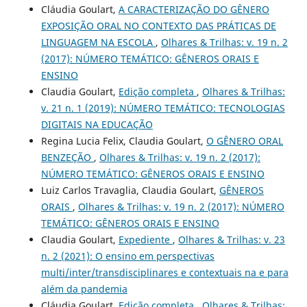
Cláudia Goulart,
A CARACTERIZAÇÃO DO GÊNERO
EXPOSIÇÃO ORAL NO CONTEXTO DAS PRÁTICAS DE
LINGUAGEM NA ESCOLA
,
Olhares & Trilhas: v. 19 n. 2
(2017): NÚMERO TEMÁTICO: GÊNEROS ORAIS E
ENSINO
Claudia Goulart,
Edição completa
,
Olhares & Trilhas:
v. 21 n. 1 (2019): NÚMERO TEMÁTICO: TECNOLOGIAS
DIGITAIS NA EDUCAÇÃO
Regina Lucia Felix, Claudia Goulart,
O GÊNERO ORAL
BENZEÇÃO
,
Olhares & Trilhas: v. 19 n. 2 (2017):
NÚMERO TEMÁTICO: GÊNEROS ORAIS E ENSINO
Luiz Carlos Travaglia, Claudia Goulart,
GÊNEROS
ORAIS
,
Olhares & Trilhas: v. 19 n. 2 (2017): NÚMERO
TEMÁTICO: GÊNEROS ORAIS E ENSINO
Claudia Goulart,
Expediente
,
Olhares & Trilhas: v. 23
n. 2 (2021): O ensino em perspectivas
multi/inter/transdisciplinares e contextuais na e para
além da pandemia
Cláudia Goulart,
Edição completa
,
Olhares & Trilhas: