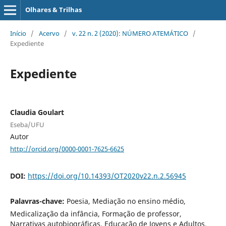
Olhares & Trilhas
Início
/
Acervo
/
v. 22 n. 2 (2020): NÚMERO ATEMÁTICO
/
Expediente
Expediente
Claudia Goulart
Eseba/UFU
Autor
http://orcid.org/0000-0001-7625-6625
DOI:
https://doi.org/10.14393/OT2020v22.n.2.56945
Palavras-chave:
Poesia, Mediação no ensino médio,
Medicalização da infância, Formação de professor,
Narrativas autobiográficas, Educação de Jovens e Adultos,