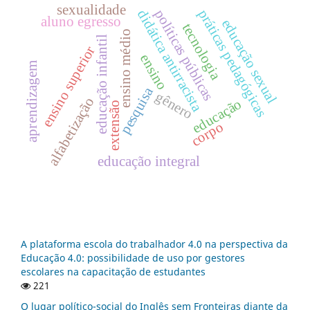
sexualidade
práticas pedagógicas
políticas públicas
didática antirracista
aluno egresso
educação sexual
tecnologia
ensino médio
educação infantil
ensino superior
ensino
aprendizagem
pesquisa
gênero
alfabetização
educação
extensão
corpo
educação integral
A plataforma escola do trabalhador 4.0 na perspectiva da
Educação 4.0: possibilidade de uso por gestores
escolares na capacitação de estudantes
221
O lugar político-social do Inglês sem Fronteiras diante da