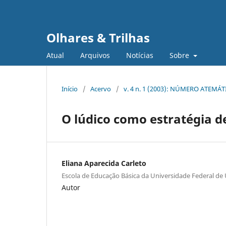
Olhares & Trilhas
Atual
Arquivos
Notícias
Sobre
Início
/
Acervo
/
v. 4 n. 1 (2003): NÚMERO ATEMÁ
O lúdico como estratégia 
Eliana Aparecida Carleto
Escola de Educação Básica da Universidade Federal de
Autor