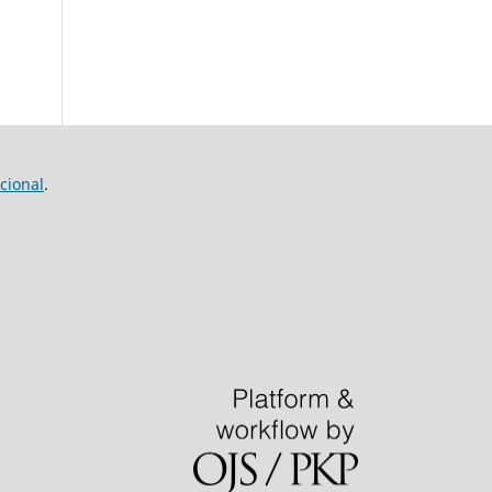
cional
.