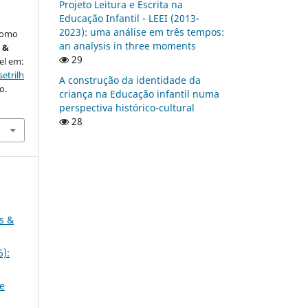
Projeto Leitura e Escrita na
Educação Infantil - LEEI (2013-
2023): uma análise em três tempos:
 como
an analysis in three moments
 &
29
vel em:
etrilh
A construção da identidade da
o.
criança na Educação infantil numa
perspectiva histórico-cultural
28
s &
6):
e