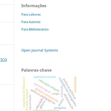
Informações
Para Leitores
Para Autores
Para Bibliotecários
Open Journal Systems
TICO
Palavras-chave
trajetória escolar.
sexualidade
experiências insurgentes
sequência de fibonacci
políticas públicas
educação infantil
aprendizagem
extensão
didática antirracista
práticas pedagógicas
educação integral
corpo
alfabetização
corporeidade
educação
ensino
gênero
:
pesquisa
emergente bilíngue