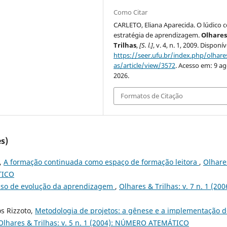
Como Citar
CARLETO, Eliana Aparecida. O lúdico
estratégia de aprendizagem.
Olhares
Trilhas
,
[S. l.]
, v. 4, n. 1, 2009. Disponí
https://seer.ufu.br/index.php/olhares
as/article/view/3572
. Acesso em: 9 ag
2026.
Formatos de Citação
s)
s,
A formação continuada como espaço de formação leitora
,
Olhare
TICO
sso de evolução da aprendizagem
,
Olhares & Trilhas: v. 7 n. 1 (200
s Rizzoto,
Metodologia de projetos: a gênese e a implementação d
Olhares & Trilhas: v. 5 n. 1 (2004): NÚMERO ATEMÁTICO