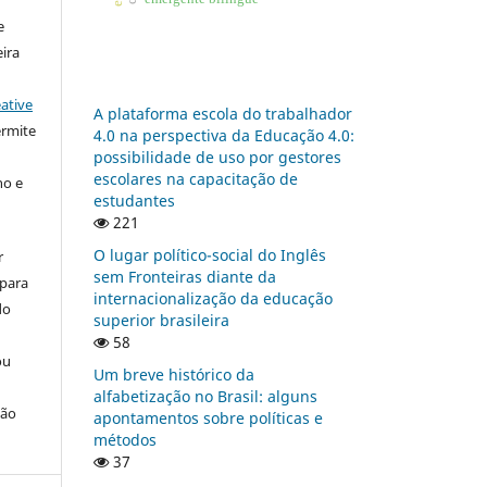
e
ira
ative
A plataforma escola do trabalhador
ermite
4.0 na perspectiva da Educação 4.0:
possibilidade de uso por gestores
escolares na capacitação de
ho e
estudantes
221
O lugar político-social do Inglês
r
sem Fronteiras diante da
 para
internacionalização da educação
do
superior brasileira
58
ou
Um breve histórico da
alfabetização no Brasil: alguns
ção
apontamentos sobre políticas e
métodos
37