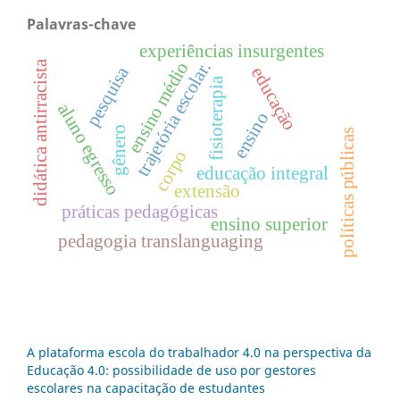
Palavras-chave
experiências insurgentes
ensino médio
trajetória escolar.
didática antirracista
pesquisa
educação
fisioterapia
aluno egresso
ensino
gênero
políticas públicas
corpo
educação integral
extensão
práticas pedagógicas
ensino superior
pedagogia translanguaging
A plataforma escola do trabalhador 4.0 na perspectiva da
Educação 4.0: possibilidade de uso por gestores
escolares na capacitação de estudantes