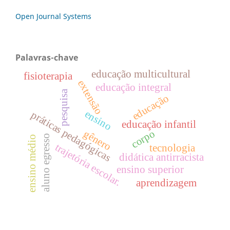
Open Journal Systems
Palavras-chave
educação multicultural
fisioterapia
extensão
educação integral
pesquisa
educação
ensino
práticas pedagógicas
educação infantil
corpo
gênero
aluno egresso
ensino médio
trajetória escolar.
tecnologia
didática antirracista
ensino superior
aprendizagem