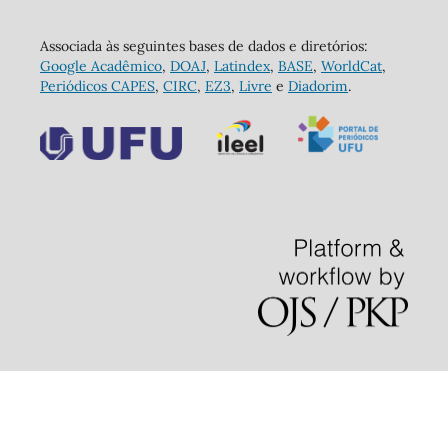
Associada às seguintes bases de dados e diretórios:
Google Acadêmico
,
DOAJ
,
Latindex
,
BASE
,
WorldCat
,
Periódicos CAPES
,
CIRC
,
EZ3
,
Livre
e
Diadorim
.