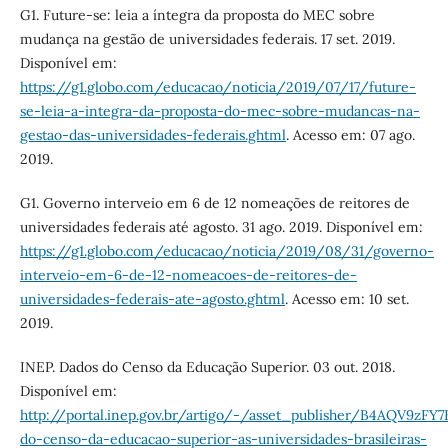
G1. Future-se: leia a íntegra da proposta do MEC sobre
mudança na gestão de universidades federais. 17 set. 2019.
Disponível em:
https://g1.globo.com/educacao/noticia/2019/07/17/future-
se-leia-a-integra-da-proposta-do-mec-sobre-mudancas-na-
gestao-das-universidades-federais.ghtml
. Acesso em: 07 ago.
2019.
G1. Governo interveio em 6 de 12 nomeações de reitores de
universidades federais até agosto. 31 ago. 2019. Disponível em:
https://g1.globo.com/educacao/noticia/2019/08/31/governo-
interveio-em-6-de-12-nomeacoes-de-reitores-de-
universidades-federais-ate-agosto.ghtml
. Acesso em: 10 set.
2019.
INEP. Dados do Censo da Educação Superior. 03 out. 2018.
Disponível em:
http://portal.inep.gov.br/artigo/-/asset_publisher/B4AQV9zFY
do-censo-da-educacao-superior-as-universidades-brasileiras-