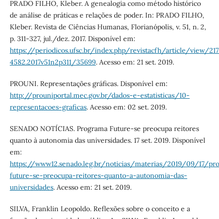
PRADO FILHO, Kleber. A genealogia como método histórico
de análise de práticas e relações de poder. In: PRADO FILHO,
Kleber. Revista de Ciências Humanas, Florianópolis, v. 51, n. 2,
p. 311-327, jul./dez. 2017. Disponível em:
https://periodicos.ufsc.br/index.php/revistacfh/article/view/21
4582.2017v51n2p311/35699
. Acesso em: 21 set. 2019.
PROUNI. Representações gráficas. Disponível em:
http://prouniportal.mec.gov.br/dados-e-estatisticas/10-
representacoes-graficas
. Acesso em: 02 set. 2019.
SENADO NOTÍCIAS. Programa Future-se preocupa reitores
quanto à autonomia das universidades. 17 set. 2019. Disponível
em:
https://www12.senado.leg.br/noticias/materias/2019/09/17/pr
future-se-preocupa-reitores-quanto-a-autonomia-das-
universidades
. Acesso em: 21 set. 2019.
SILVA, Franklin Leopoldo. Reflexões sobre o conceito e a