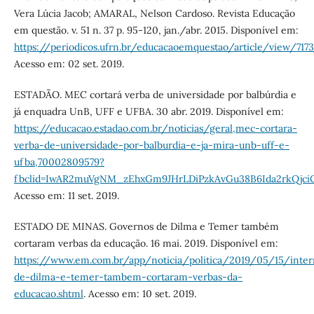
Vera Lúcia Jacob; AMARAL, Nelson Cardoso. Revista Educação
em questão. v. 51 n. 37 p. 95-120, jan./abr. 2015. Disponível em:
https://periodicos.ufrn.br/educacaoemquestao/article/view/717
Acesso em: 02 set. 2019.
ESTADÃO. MEC cortará verba de universidade por balbúrdia e
já enquadra UnB, UFF e UFBA. 30 abr. 2019. Disponível em:
https://educacao.estadao.com.br/noticias/geral,mec-cortara-
verba-de-universidade-por-balburdia-e-ja-mira-unb-uff-e-
ufba,70002809579?
fbclid=IwAR2muVgNM_zEhxGm9JHrLDiPzkAvGu38B6Ida2rkQjc
Acesso em: 11 set. 2019.
ESTADO DE MINAS. Governos de Dilma e Temer também
cortaram verbas da educação. 16 mai. 2019. Disponível em:
https://www.em.com.br/app/noticia/politica/2019/05/15/inter
de-dilma-e-temer-tambem-cortaram-verbas-da-
educacao.shtml
. Acesso em: 10 set. 2019.