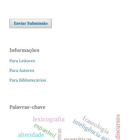
Enviar Submissão
Informações
Para Leitores
Para Autores
Para Bibliotecários
Palavras-chave
discursos
fraseologia
lexicografia
inteligência artificial
espanhol
letras
alteridade
gramáticas