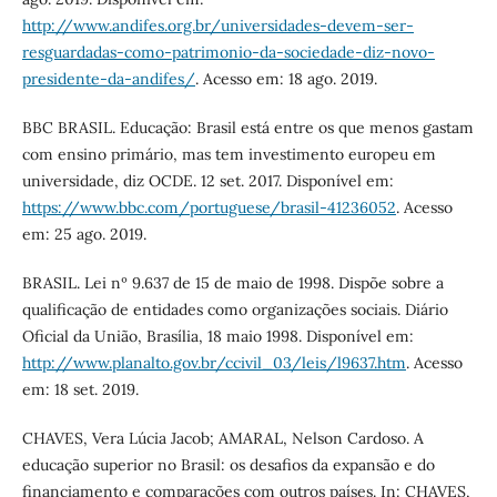
http://www.andifes.org.br/universidades-devem-ser-
resguardadas-como-patrimonio-da-sociedade-diz-novo-
presidente-da-andifes/
. Acesso em: 18 ago. 2019.
BBC BRASIL. Educação: Brasil está entre os que menos gastam
com ensino primário, mas tem investimento europeu em
universidade, diz OCDE. 12 set. 2017. Disponível em:
https://www.bbc.com/portuguese/brasil-41236052
. Acesso
em: 25 ago. 2019.
BRASIL. Lei nº 9.637 de 15 de maio de 1998. Dispõe sobre a
qualificação de entidades como organizações sociais. Diário
Oficial da União, Brasília, 18 maio 1998. Disponível em:
http://www.planalto.gov.br/ccivil_03/leis/l9637.htm
. Acesso
em: 18 set. 2019.
CHAVES, Vera Lúcia Jacob; AMARAL, Nelson Cardoso. A
educação superior no Brasil: os desafios da expansão e do
financiamento e comparações com outros países. In: CHAVES,