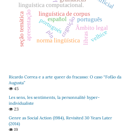
linguística computacional.
apresentação
linguística de corpus
seção temática
cognição
español
português
portugués
Âmbito legal
velhice
pln
libras
norma lingüística
Ricardo Correa e a arte queer do fracasso: O caso “Fofão da
Augusta”
45
Les sens, les sentiments, la personnalité hyper-
individualiste
23
Genre as Social Action (1984), Revisited 30 Years Later
(2014)
19