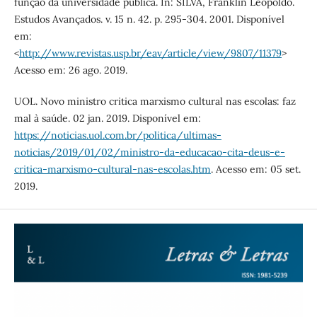
função da universidade pública. In: SILVA, Franklin Leopoldo.
Estudos Avançados. v. 15 n. 42. p. 295-304. 2001. Disponível
em:
<
http://www.revistas.usp.br/eav/article/view/9807/11379
>
Acesso em: 26 ago. 2019.
UOL. Novo ministro critica marxismo cultural nas escolas: faz
mal à saúde. 02 jan. 2019. Disponível em:
https://noticias.uol.com.br/politica/ultimas-
noticias/2019/01/02/ministro-da-educacao-cita-deus-e-
critica-marxismo-cultural-nas-escolas.htm
. Acesso em: 05 set.
2019.