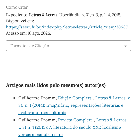
Como Citar
Expediente.
Letras & Letras
, Uberlândia, v. 31, n. 3, p. 1–4, 2015.
Disponível em:
https://seer.ufu.br/index.php/letraseletras/article/view/30667
.
Acesso em: 10 ago. 2026.
Formatos de Citação
Artigos mais lidos pelo mesmo(s) autor(es)
Guilherme Fromm,
Edição Completa
,
Letras & Letras: v.
30 n. 1 (2014): Imaginário, representações literárias e
deslocamentos culturais
Guilherme Fromm,
Revista Completa
,
Letras & Letras:
v. 31 n. 1 (2015): A literatura do século XXI: localismo
versus alexandrinismo