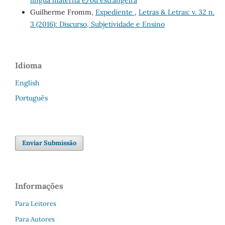
Guilherme Fromm,
Expediente
,
Letras & Letras: v. 32 n.
3 (2016): Discurso, Subjetividade e Ensino
Idioma
English
Português
Enviar Submissão
Informações
Para Leitores
Para Autores