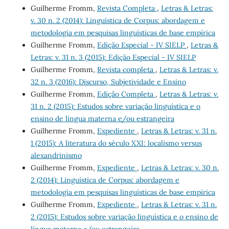
Guilherme Fromm,
Revista Completa
,
Letras & Letras:
v. 30 n. 2 (2014): Linguística de Corpus: abordagem e
metodologia em pesquisas linguísticas de base empírica
Guilherme Fromm,
Edição Especial - IV SIELP
,
Letras &
Letras: v. 31 n. 3 (2015): Edição Especial - IV SIELP
Guilherme Fromm,
Revista completa
,
Letras & Letras: v.
32 n. 3 (2016): Discurso, Subjetividade e Ensino
Guilherme Fromm,
Edição Completa
,
Letras & Letras: v.
31 n. 2 (2015): Estudos sobre variação linguística e o
ensino de língua materna e/ou estrangeira
Guilherme Fromm,
Expediente
,
Letras & Letras: v. 31 n.
1 (2015): A literatura do século XXI: localismo versus
alexandrinismo
Guilherme Fromm,
Expediente
,
Letras & Letras: v. 30 n.
2 (2014): Linguística de Corpus: abordagem e
metodologia em pesquisas linguísticas de base empírica
Guilherme Fromm,
Expediente
,
Letras & Letras: v. 31 n.
2 (2015): Estudos sobre variação linguística e o ensino de
língua materna e/ou estrangeira