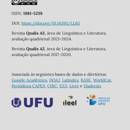
ISSN:
1981-5239
.
DOI:
https://doi.org/10.14393/LL63
Revista
Qualis A3
, área de Linguística e Literatura,
avaliação quadrienal 2021-2024.
Revista
Qualis A2
, área de Linguística e Literatura,
avaliação quadrienal 2017-2020.
Associada às seguintes bases de dados e diretórios:
Google Acadêmico
,
DOAJ
,
Latindex
,
BASE
,
WorldCat
,
Periódicos CAPES
,
CIRC
,
EZ3
,
Livre
e
Diadorim
.